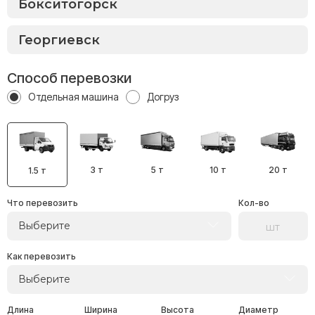
Способ перевозки
Отдельная машина
Догруз
3 т
5 т
10 т
20 т
1.5 т
Что перевозить
Кол-во
Выберите
Как перевозить
Выберите
Длина
Ширина
Высота
Диаметр