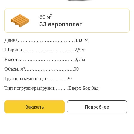
3
90 м
33 европаллет
Длина………………………………13,6 м
Д
Ширина……………………………2,5 м
Ш
Высота……………………………..2,7 м
В
Объем, м³………………………….90
О
Грузоподъемность, т………….20
Г
Тип погрузки/разгрузки………Вверх-Бок-Зад
Т
Заказать
Подробнее