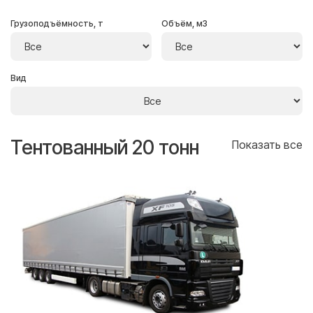
Грузоподъёмность, т
Объём, м3
Вид
Тентованный 20 тонн
Т
се
Показать все