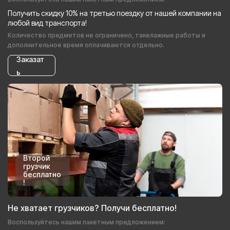
Получить скидку 10% на третью поездку от нашей компании на
любой вид транспорта!
Количество предметов не ограничено, такелажные работы и
дополнительное время оплачиваются отдельно.
Заказат
ь
Второй
грузчик
бесплатно
!
Не хватает грузчиков? Получи бесплатно!
Воспользуйтесь нашим пакетным предложением: