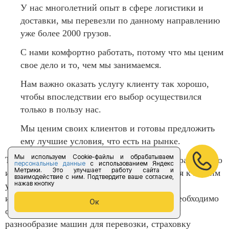
У нас многолетний опыт в сфере логистики и
доставки, мы перевезли по данному направлению
уже более 2000 грузов.
С нами комфортно работать, потому что мы ценим
свое дело и то, чем мы занимаемся.
Нам важно оказать услугу клиенту так хорошо,
чтобы впоследствии его выбор осуществился
только в пользу нас.
Мы ценим своих клиентов и готовы предложить
ему лучшие условия, что есть на рынке.
Мы используем Cookie-файлы и обрабатываем
Транспортировка груза до Георгиевска и обратно одно
персональные данные
с использованием Яндекс
Метрики. Это улучшает работу сайта и
из самых популярных направлений прибегая к нашим
взаимодействие с ним. Подтвердите ваше согласие,
нажав кнопку
услугам вы получаете самого надежного и
исполнительного поставщика. Также вам необходимо
Ок
обратить свое внимание на наше качество и
разнообразие машин для перевозки, страховку