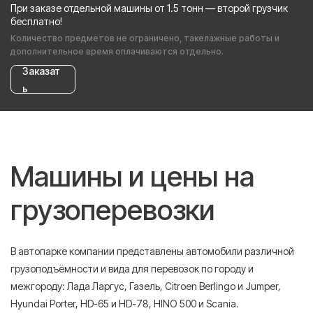
При заказе отдельной машины от 1.5 тонн — второй грузчик
бесплатно!
Количество предметов не ограничено, такелажные работы и
дополнительное время оплачиваются отдельно.
Заказат
ь
Машины и цены на
грузоперевозки
В автопарке компании представлены автомобили различной
грузоподъёмности и вида для перевозок по городу и
межгороду: Лада Ларгус, Газель, Citroen Berlingo и Jumper,
Hyundai Porter, HD-65 и HD-78, HINO 500 и Scania.