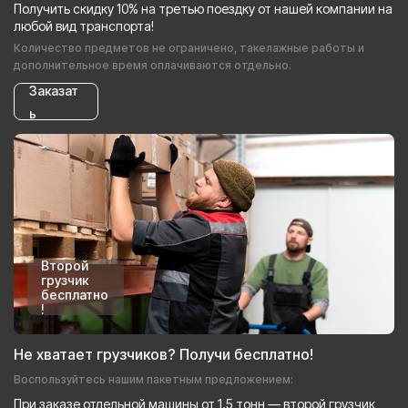
Получить скидку 10% на третью поездку от нашей компании на
любой вид транспорта!
Количество предметов не ограничено, такелажные работы и
дополнительное время оплачиваются отдельно.
Заказат
ь
Второй
грузчик
бесплатно
!
Не хватает грузчиков? Получи бесплатно!
Воспользуйтесь нашим пакетным предложением:
При заказе отдельной машины от 1.5 тонн — второй грузчик