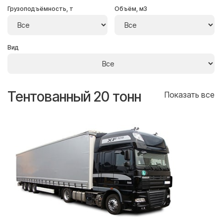
Грузоподъёмность, т
Объём, м3
Вид
Тентованный 20 тонн
Т
се
Показать все