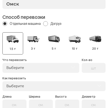
Способ перевозки
Отдельная машина
Догруз
3 т
5 т
10 т
20 т
1.5 т
Что перевозить
Кол-во
Выберите
Как перевозить
Выберите
Длина
Ширина
Высота
Диаметр