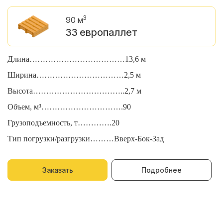
3
90 м
33 европаллет
Длина………………………………13,6 м
Д
Ширина……………………………2,5 м
Ш
Высота……………………………..2,7 м
В
Объем, м³………………………….90
О
Грузоподъемность, т………….20
Г
Тип погрузки/разгрузки………Вверх-Бок-Зад
Т
Заказать
Подробнее