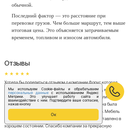
обычной.
Последний фактор — это расстояние при
перевозке грузов. Чем больше маршрут, тем выше
итоговая цена. Это объясняется затрачиваемым
временем, топливом и износом автомобиля.
Отзывы
Хотела бы поделиться отзывом о компании Форус которая
Я 
Мы используем Cookie-файлы и обрабатываем
находится в Санкт-Петербурге. Обращалась в нее, когда
мн
персональные данные
с использованием Яндекс
Метрики. Это улучшает работу сайта и
нужно было перевезти мебель из квартиры. Отнеслись
То
взаимодействие с ним. Подтвердите ваше согласие,
очень ответственно к поставленной задаче, машина была
пр
нажав кнопку
подана быстро, цены оказались весьма доступные. Мебель
сл
Ок
была перевезена аккуратно, в общем все было доставлено в
А
хорошем состоянии. Спасибо компании за прекрасную