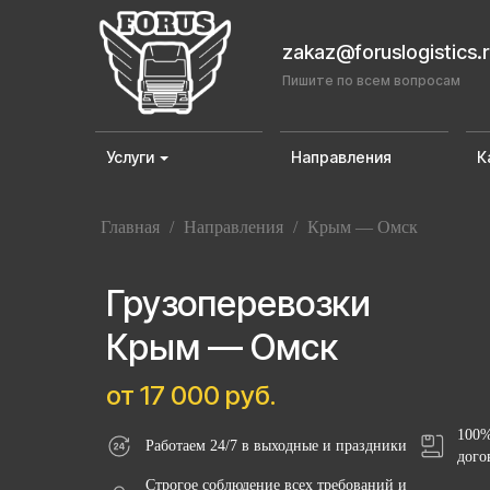
zakaz@foruslogistics.
Пишите по всем вопросам
Услуги
Направления
К
Главная
/
Направления
/
Крым — Омск
Грузоперевозки
Крым — Омск
от 17 000 руб.
100%
Работаем 24/7 в выходные и праздники
дого
Строгое соблюдение всех требований и