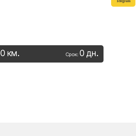
Telegram
0
км
.
0
дн
.
:
Срок: