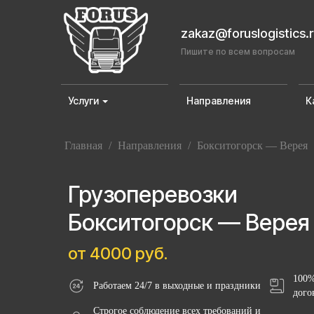
zakaz@foruslogistics.
Пишите по всем вопросам
Услуги
Направления
К
Главная
/
Направления
/
Бокситогорск — Верея
Грузоперевозки
Бокситогорск — Верея
от 4000 руб.
100%
Работаем 24/7 в выходные и праздники
дого
Строгое соблюдение всех требований и