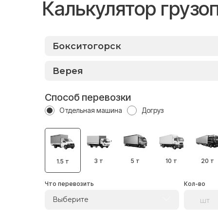
Калькулятор грузо
Способ перевозки
Отдельная машина
Догруз
3 т
5 т
10 т
20 т
1.5 т
Что перевозить
Кол-во
Выберите