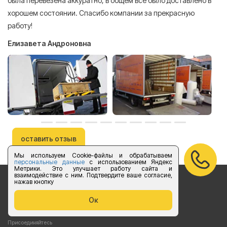
была перевезена аккуратно, в общем все было доставлено в
А
хорошем состоянии. Спасибо компании за прекрасную
работу!
Елизавета Андроновна
оставить отзыв
Мы используем Cookie-файлы и обрабатываем
персональные данные
с использованием Яндекс
Метрики. Это улучшает работу сайта и
взаимодействие с ним. Подтвердите ваше согласие,
нажав кнопку
Бесплатный звонок по России
Ок
vk.com/foruslogistics
Присоединяйтесь