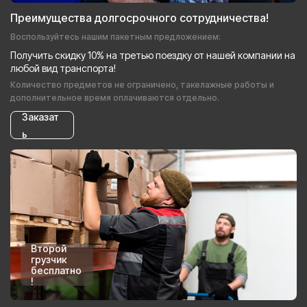
Преимущества долгосрочного сотрудничества!
Воспользуйтесь нашим пакетным предложением:
Получить скидку 10% на третью поездку от нашей компании на
любой вид транспорта!
Количество предметов не ограничено, такелажные работы и
дополнительное время оплачиваются отдельно.
Заказат
ь
Второй
грузчик
бесплатно
!