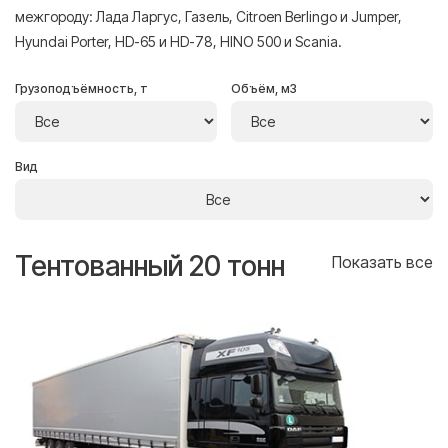
межгороду: Лада Ларгус, Газель, Citroen Berlingo и Jumper,
Hyundai Porter, HD-65 и HD-78, HINO 500 и Scania.
Грузоподъёмность, т
Объём, м3
Вид
Тентованный 20 тонн
Т
се
Показать все