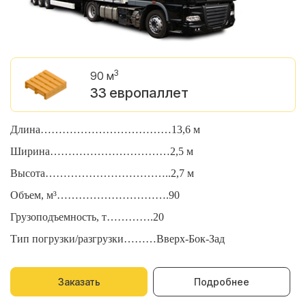
3
90 м
33 европаллет
Длина………………………………13,6 м
Д
Ширина……………………………2,5 м
Ш
Высота……………………………..2,7 м
В
Объем, м³………………………….90
О
Грузоподъемность, т………….20
Г
Тип погрузки/разгрузки………Вверх-Бок-Зад
Т
Заказать
Подробнее