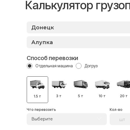
Калькулятор грузо
Способ перевозки
Отдельная машина
Догруз
3 т
5 т
10 т
20 т
1.5 т
Что перевозить
Кол-во
Выберите