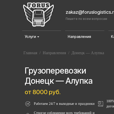
zakaz@foruslogistics.
Пишите по всем вопросам
Услуги
Направления
К
Главная
/
Направления
/
Донецк — Алупка
Грузоперевозки
Донецк — Алупка
от 8000 руб.
100%
Работаем 24/7 в выходные и праздники
дого
Строгое соблюдение всех требований и