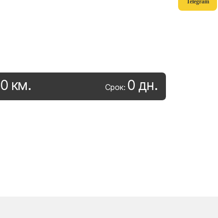
Telegram
0
км
.
0
дн
.
:
Срок: