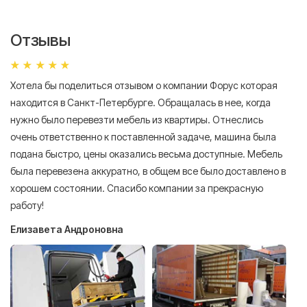
Отзывы
Хотела бы поделиться отзывом о компании Форус которая
Я 
находится в Санкт-Петербурге. Обращалась в нее, когда
мн
нужно было перевезти мебель из квартиры. Отнеслись
То
очень ответственно к поставленной задаче, машина была
пр
подана быстро, цены оказались весьма доступные. Мебель
сл
была перевезена аккуратно, в общем все было доставлено в
А
хорошем состоянии. Спасибо компании за прекрасную
работу!
Елизавета Андроновна