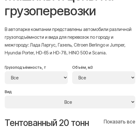
грузоперевозки
В автопарке компании представлены автомобили различной
грузоподъёмности и вида для перевозок по городу и
межгороду: Лада Ларгус, Газель, Citroen Berlingo и Jumper,
Hyundai Porter, HD-65 и HD-78, HINO 500 и Scania.
Грузоподъёмность, т
Объём, м3
Вид
Тентованный 20 тонн
Т
се
Показать все