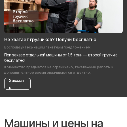
Второй
грузчик
бесплатно
!
Не хватает грузчиков? Получи бесплатно!
Воспользуйтесь нашим пакетным предложением:
При заказе отдельной машины от 1.5 тонн — второй грузчик
бесплатно!
Количество предметов не ограничено, такелажные работы и
дополнительное время оплачиваются отдельно.
Заказат
ь
Машины и цены на