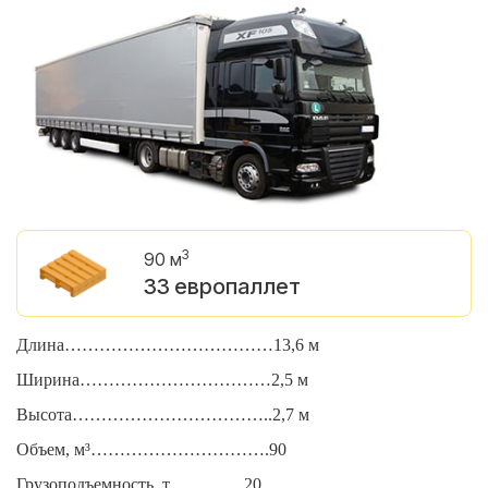
3
90 м
33 европаллет
Длина………………………………13,6 м
Д
Ширина……………………………2,5 м
Ш
Высота……………………………..2,7 м
В
Объем, м³………………………….90
О
Грузоподъемность, т………….20
Г