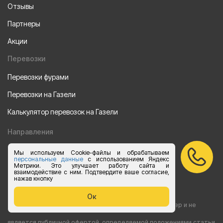
Отзывы
Партнеры
Акции
Перевозки
Перевозки фурами
Перевозки на Газели
Калькулятор перевозок на Газели
Направления
Из Санкт-Петербурга
Мы используем Cookie-файлы и обрабатываем
персональные данные
с использованием Яндекс
Метрики. Это улучшает работу сайта и
Из Москвы
взаимодействие с ним. Подтвердите ваше согласие,
нажав кнопку
Все права защищены 2015-2026 г.
Ок
Информация на сайте носит ознакомительный характер и не
является публичной офертой, определяемой положениями статьи