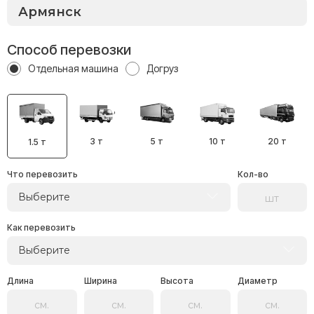
Способ перевозки
Отдельная машина
Догруз
3 т
5 т
10 т
20 т
1.5 т
Что перевозить
Кол-во
Выберите
Как перевозить
Выберите
Длина
Ширина
Высота
Диаметр