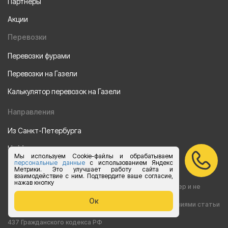
Партнеры
Акции
Перевозки
Перевозки фурами
Перевозки на Газели
Калькулятор перевозок на Газели
Направления
Из Санкт-Петербурга
Из Москвы
Мы используем Cookie-файлы и обрабатываем
персональные данные
с использованием Яндекс
Все права защищены 2015-2026 г.
Метрики. Это улучшает работу сайта и
взаимодействие с ним. Подтвердите ваше согласие,
нажав кнопку
Информация на сайте носит ознакомительный характер и не
Ок
является публичной офертой, определяемой положениями статьи
437 Гражданского кодекса РФ