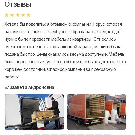
Отзывы
Хотела бы поделиться отзывом о компании Форус которая
Я 
находится в Санкт-Петербурге. Обращалась в нее, когда
мн
нужно было перевезти мебель из квартиры. Отнеслись
То
очень ответственно к поставленной задаче, машина была
пр
подана быстро, цены оказались весьма доступные. Мебель
сл
была перевезена аккуратно, в общем все было доставлено в
А
хорошем состоянии. Спасибо компании за прекрасную
работу!
Елизавета Андроновна