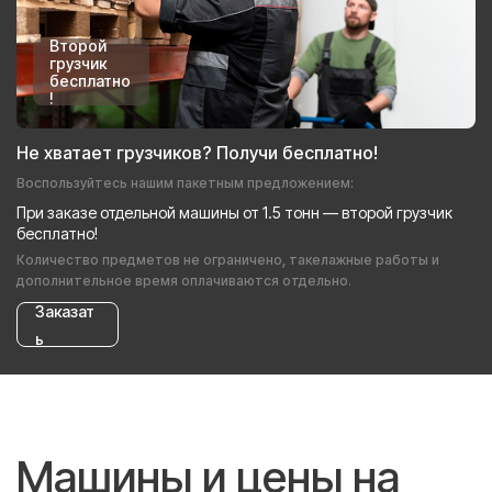
Второй
грузчик
бесплатно
!
Не хватает грузчиков? Получи бесплатно!
Воспользуйтесь нашим пакетным предложением:
При заказе отдельной машины от 1.5 тонн — второй грузчик
бесплатно!
Количество предметов не ограничено, такелажные работы и
дополнительное время оплачиваются отдельно.
Заказат
ь
Машины и цены на