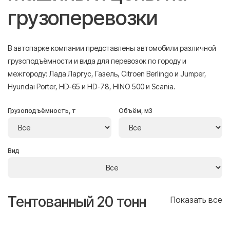
грузоперевозки
В автопарке компании представлены автомобили различной
грузоподъёмности и вида для перевозок по городу и
межгороду: Лада Ларгус, Газель, Citroen Berlingo и Jumper,
Hyundai Porter, HD-65 и HD-78, HINO 500 и Scania.
Грузоподъёмность, т
Объём, м3
Вид
Тентованный 20 тонн
Т
се
Показать все