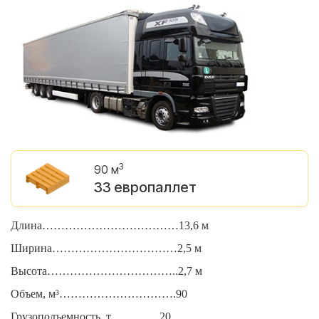
3
90 м
33 европаллет
Длина………………………………13,6 м
Д
Ширина……………………………2,5 м
Ш
Высота……………………………..2,7 м
В
Объем, м³………………………….90
О
Грузоподъемность, т………….20
Г