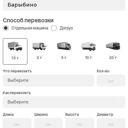
Способ перевозки
Отдельная машина
Догруз
3 т
5 т
10 т
20 т
1.5 т
Что перевозить
Кол-во
Выберите
Как перевозить
Выберите
Длина
Ширина
Высота
Диаметр