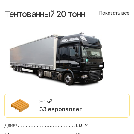
Тентованный 20 тонн
Т
се
Показать все
3
90 м
33 европаллет
Длина………………………………13,6 м
Д