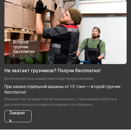
Второй
грузчик
бесплатно
!
Не хватает грузчиков? Получи бесплатно!
Воспользуйтесь нашим пакетным предложением:
При заказе отдельной машины от 1.5 тонн — второй грузчик
бесплатно!
Количество предметов не ограничено, такелажные работы и
дополнительное время оплачиваются отдельно.
Заказат
ь