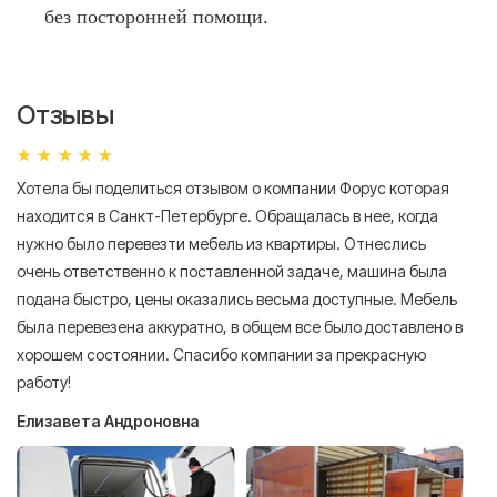
без посторонней помощи.
Отзывы
Хотела бы поделиться отзывом о компании Форус которая
Я 
находится в Санкт-Петербурге. Обращалась в нее, когда
мн
нужно было перевезти мебель из квартиры. Отнеслись
То
очень ответственно к поставленной задаче, машина была
пр
подана быстро, цены оказались весьма доступные. Мебель
сл
была перевезена аккуратно, в общем все было доставлено в
А
хорошем состоянии. Спасибо компании за прекрасную
работу!
Елизавета Андроновна