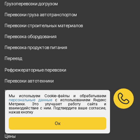
Грузоперевозки догрузом
Перевозки груза автотранспортом
Перевозки строительных материалов
Перевозка оборудования
Перевозка продуктов питания
Переезд
Рефрежераторные перевозки
Перевозки автотехники
Перевозка алкогольной продукции
Мы используем Cookie-файлы и обрабатываем
персональные данные
с использованием Яндекс
Упаковка груза
Метрики. Это улучшает работу сайта и
взаимодействие с ним. Подтвердите ваше согласие,
нажав кнопку
Наши направления
Ок
Клиенту
Цены