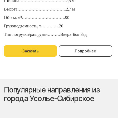
Ширина……………………………2,5 м
Ш
Высота……………………………..2,7 м
В
Объем, м³………………………….90
О
Грузоподъемность, т………….20
Г
Тип погрузки/разгрузки………Вверх-Бок-Зад
Т
Заказать
Подробнее
Популярные направления из
города Усолье-Сибирское