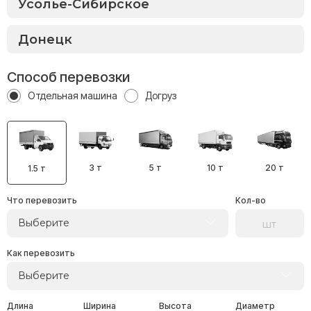
Способ перевозки
Отдельная машина
Догруз
3 т
5 т
10 т
20 т
1.5 т
Что перевозить
Кол-во
Выберите
Как перевозить
Выберите
Длина
Ширина
Высота
Диаметр