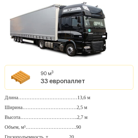
3
90 м
33 европаллет
Длина………………………………13,6 м
Д
Ширина……………………………2,5 м
Ш
Высота……………………………..2,7 м
В
Объем, м³………………………….90
О
Грузоподъемность, т………….20
Г