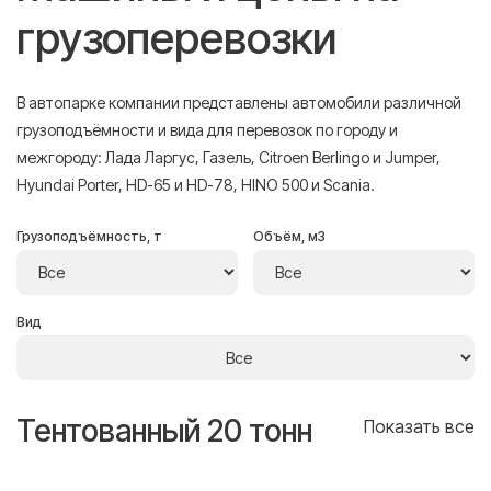
грузоперевозки
В автопарке компании представлены автомобили различной
грузоподъёмности и вида для перевозок по городу и
межгороду: Лада Ларгус, Газель, Citroen Berlingo и Jumper,
Hyundai Porter, HD-65 и HD-78, HINO 500 и Scania.
Грузоподъёмность, т
Объём, м3
Вид
Тентованный 20 тонн
Т
се
Показать все