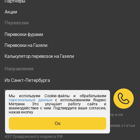
Партнеры
Акции
Перевозки
Перевозки фурами
Перевозки на Газели
Калькулятор перевозок на Газели
Направления
Из Санкт-Петербурга
Из Москвы
Мы используем Cookie-файлы и обрабатываем
персональные данные
с использованием Яндекс
Все права защищены 2015-2026 г.
Метрики. Это улучшает работу сайта и
взаимодействие с ним. Подтвердите ваше согласие,
нажав кнопку
Информация на сайте носит ознакомительный характер и не
Ок
является публичной офертой, определяемой положениями статьи
437 Гражданского кодекса РФ