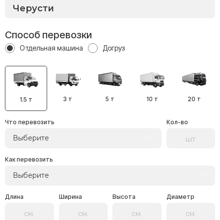
Способ перевозки
Отдельная машина
Догруз
3 т
5 т
10 т
20 т
1.5 т
Что перевозить
Кол-во
Выберите
Как перевозить
Выберите
Длина
Ширина
Высота
Диаметр