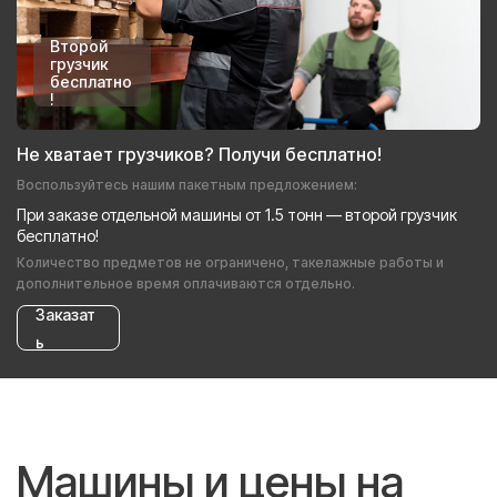
Второй
грузчик
бесплатно
!
Не хватает грузчиков? Получи бесплатно!
Воспользуйтесь нашим пакетным предложением:
При заказе отдельной машины от 1.5 тонн — второй грузчик
бесплатно!
Количество предметов не ограничено, такелажные работы и
дополнительное время оплачиваются отдельно.
Заказат
ь
Машины и цены на