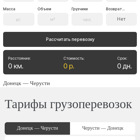
Масса
Объем
Грузчики
Возврат...
Нет
Рассчитать перевозку
Расстояние:
Стоимость:
Срок:
0
км
.
0
р
.
0
дн
.
Донецк — Черусти
Тарифы грузоперевозок
Донецк — Черусти
Черусти — Донецк