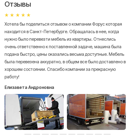
Отзывы
Хотела бы поделиться отзывом о компании Форус которая
Я 
находится в Санкт-Петербурге. Обращалась в нее, когда
мн
нужно было перевезти мебель из квартиры. Отнеслись
То
очень ответственно к поставленной задаче, машина была
пр
подана быстро, цены оказались весьма доступные. Мебель
сл
была перевезена аккуратно, в общем все было доставлено в
А
хорошем состоянии. Спасибо компании за прекрасную
работу!
Елизавета Андроновна