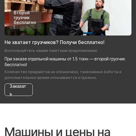
Второй
грузчик
бесплатно
!
Не хватает грузчиков? Получи бесплатно!
Воспользуйтесь нашим пакетным предложением:
При заказе отдельной машины от 1.5 тонн — второй грузчик
бесплатно!
Количество предметов не ограничено, такелажные работы и
дополнительное время оплачиваются отдельно.
Заказат
ь
Машины и цены на