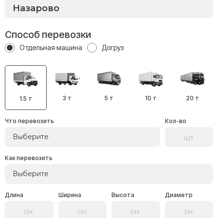
Способ перевозки
Отдельная машина
Догруз
3 т
5 т
10 т
20 т
1.5 т
Что перевозить
Кол-во
Выберите
Как перевозить
Выберите
Длина
Ширина
Высота
Диаметр