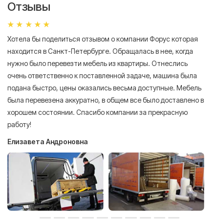
Отзывы
Хотела бы поделиться отзывом о компании Форус которая
Я 
находится в Санкт-Петербурге. Обращалась в нее, когда
мн
нужно было перевезти мебель из квартиры. Отнеслись
То
очень ответственно к поставленной задаче, машина была
пр
подана быстро, цены оказались весьма доступные. Мебель
сл
была перевезена аккуратно, в общем все было доставлено в
А
хорошем состоянии. Спасибо компании за прекрасную
работу!
Елизавета Андроновна