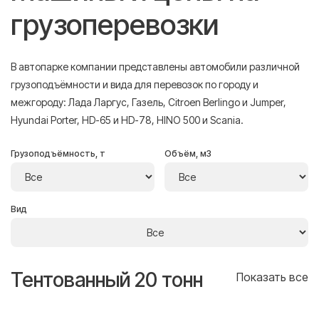
грузоперевозки
В автопарке компании представлены автомобили различной
грузоподъёмности и вида для перевозок по городу и
межгороду: Лада Ларгус, Газель, Citroen Berlingo и Jumper,
Hyundai Porter, HD-65 и HD-78, HINO 500 и Scania.
Грузоподъёмность, т
Объём, м3
Вид
Тентованный 20 тонн
Т
се
Показать все