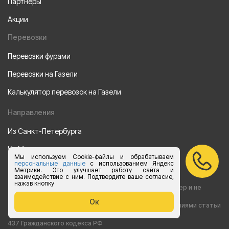
Партнеры
Акции
Перевозки
Перевозки фурами
Перевозки на Газели
Калькулятор перевозок на Газели
Направления
Из Санкт-Петербурга
Из Москвы
Мы используем Cookie-файлы и обрабатываем
персональные данные
с использованием Яндекс
Все права защищены 2015-2026 г.
Метрики. Это улучшает работу сайта и
взаимодействие с ним. Подтвердите ваше согласие,
нажав кнопку
Информация на сайте носит ознакомительный характер и не
Ок
является публичной офертой, определяемой положениями статьи
437 Гражданского кодекса РФ