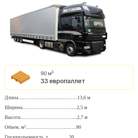
3
90 м
33 европаллет
Длина………………………………13,6 м
Д
Ширина……………………………2,5 м
Ш
Высота……………………………..2,7 м
В
Объем, м³………………………….90
О
Грузоподъемность, т………….20
Г