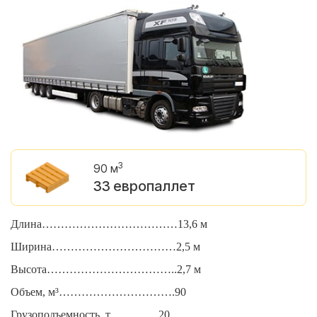
3
90 м
33 европаллет
Длина………………………………13,6 м
Д
Ширина……………………………2,5 м
Ш
Высота……………………………..2,7 м
В
Объем, м³………………………….90
О
Грузоподъемность, т………….20
Г