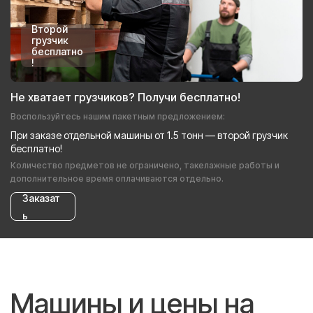
Второй
грузчик
бесплатно
!
Не хватает грузчиков? Получи бесплатно!
Воспользуйтесь нашим пакетным предложением:
При заказе отдельной машины от 1.5 тонн — второй грузчик
бесплатно!
Количество предметов не ограничено, такелажные работы и
дополнительное время оплачиваются отдельно.
Заказат
ь
Машины и цены на