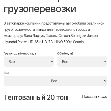
грузоперевозки
В автопарке компании представлены автомобили различной
грузоподъёмности и вида для перевозок по городу и
межгороду: Лада Ларгус, Газель, Citroen Berlingo и Jumper,
Hyundai Porter, HD-65 и HD-78, HINO 500 и Scania.
Грузоподъёмность, т
Объём, м3
Вид
Тентованный 20 тонн
Т
се
Показать все