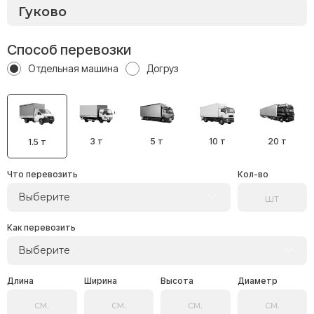
Способ перевозки
Отдельная машина
Догруз
3 т
5 т
10 т
20 т
1.5 т
Что перевозить
Кол-во
Выберите
Как перевозить
Выберите
Длина
Ширина
Высота
Диаметр