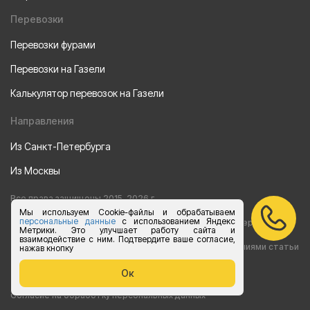
Перевозки
Перевозки фурами
Перевозки на Газели
Калькулятор перевозок на Газели
Направления
Из Санкт-Петербурга
Из Москвы
Все права защищены 2015-2026 г.
Мы используем Cookie-файлы и обрабатываем
персональные данные
с использованием Яндекс
Информация на сайте носит ознакомительный характер и не
Метрики. Это улучшает работу сайта и
взаимодействие с ним. Подтвердите ваше согласие,
является публичной офертой, определяемой положениями статьи
нажав кнопку
437 Гражданского кодекса РФ
Ок
Согласие на обработку персональных данных