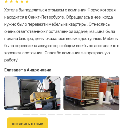
Хотела бы поделиться отзывом о компании Форус которая
Я 
находится в Санкт-Петербурге. Обращалась в нее, когда
мн
нужно было перевезти мебель из квартиры. Отнеслись
То
очень ответственно к поставленной задаче, машина была
пр
подана быстро, цены оказались весьма доступные. Мебель
сл
была перевезена аккуратно, в общем все было доставлено в
А
хорошем состоянии. Спасибо компании за прекрасную
работу!
Елизавета Андроновна
оставить отзыв