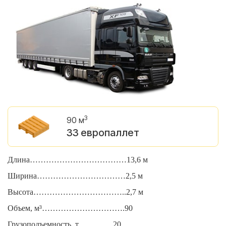
3
90 м
33 европаллет
Длина………………………………13,6 м
Д
Ширина……………………………2,5 м
Ш
Высота……………………………..2,7 м
В
Объем, м³………………………….90
О
Грузоподъемность, т………….20
Г