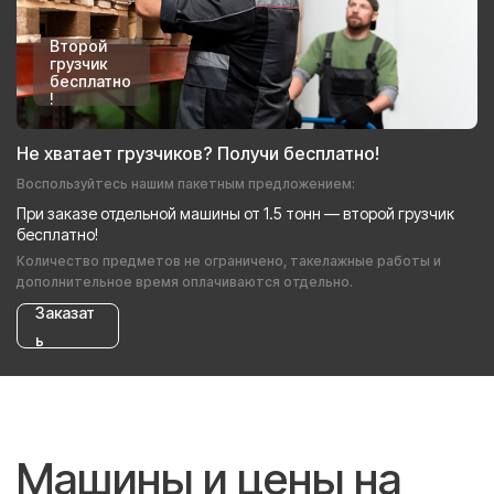
Второй
грузчик
бесплатно
!
Не хватает грузчиков? Получи бесплатно!
Воспользуйтесь нашим пакетным предложением:
При заказе отдельной машины от 1.5 тонн — второй грузчик
бесплатно!
Количество предметов не ограничено, такелажные работы и
дополнительное время оплачиваются отдельно.
Заказат
ь
Машины и цены на