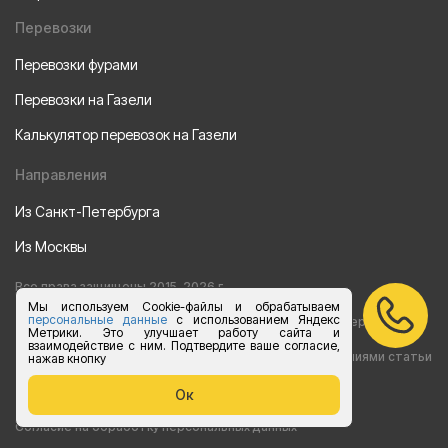
Перевозки
Перевозки фурами
Перевозки на Газели
Калькулятор перевозок на Газели
Направления
Из Санкт-Петербурга
Из Москвы
Все права защищены 2015-2026 г.
Мы используем Cookie-файлы и обрабатываем
персональные данные
с использованием Яндекс
Информация на сайте носит ознакомительный характер и не
Метрики. Это улучшает работу сайта и
взаимодействие с ним. Подтвердите ваше согласие,
является публичной офертой, определяемой положениями статьи
нажав кнопку
437 Гражданского кодекса РФ
Ок
Согласие на обработку персональных данных