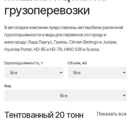
грузоперевозки
В автопарке компании представлены автомобили различной
грузоподъёмности и вида для перевозок по городу и
межгороду: Лада Ларгус, Газель, Citroen Berlingo и Jumper,
Hyundai Porter, HD-65 и HD-78, HINO 500 и Scania.
Грузоподъёмность, т
Объём, м3
Вид
Тентованный 20 тонн
Т
се
Показать все