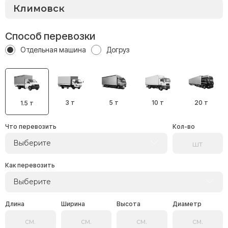
Способ перевозки
Отдельная машина
Догруз
3 т
5 т
10 т
20 т
1.5 т
Что перевозить
Кол-во
Выберите
Как перевозить
Выберите
Длина
Ширина
Высота
Диаметр