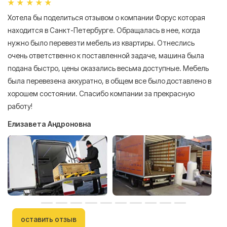
Хотела бы поделиться отзывом о компании Форус которая
Я 
находится в Санкт-Петербурге. Обращалась в нее, когда
мн
нужно было перевезти мебель из квартиры. Отнеслись
То
очень ответственно к поставленной задаче, машина была
пр
подана быстро, цены оказались весьма доступные. Мебель
сл
была перевезена аккуратно, в общем все было доставлено в
А
хорошем состоянии. Спасибо компании за прекрасную
работу!
Елизавета Андроновна
оставить отзыв