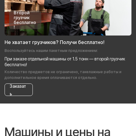
Второй
грузчик
бесплатно
!
Не хватает грузчиков? Получи бесплатно!
Воспользуйтесь нашим пакетным предложением:
При заказе отдельной машины от 1.5 тонн — второй грузчик
бесплатно!
Количество предметов не ограничено, такелажные работы и
дополнительное время оплачиваются отдельно.
Заказат
ь
Машины и цены на