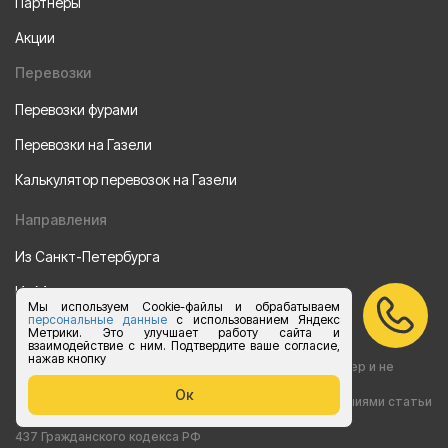
Партнеры
Акции
Перевозки
Перевозки фурами
Перевозки на Газели
Калькулятор перевозок на Газели
Направления
Из Санкт-Петербурга
Из Москвы
Мы используем Cookie-файлы и обрабатываем
персональные данные
с использованием Яндекс
Все права защищены 2015-2026 г.
Метрики. Это улучшает работу сайта и
взаимодействие с ним. Подтвердите ваше согласие,
нажав кнопку
Информация на сайте носит ознакомительный характер и не
Ок
является публичной офертой, определяемой положениями статьи
437 Гражданского кодекса РФ