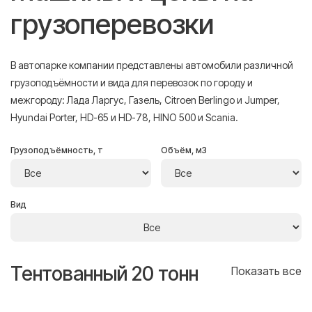
грузоперевозки
В автопарке компании представлены автомобили различной
грузоподъёмности и вида для перевозок по городу и
межгороду: Лада Ларгус, Газель, Citroen Berlingo и Jumper,
Hyundai Porter, HD-65 и HD-78, HINO 500 и Scania.
Грузоподъёмность, т
Объём, м3
Вид
Тентованный 20 тонн
Т
се
Показать все