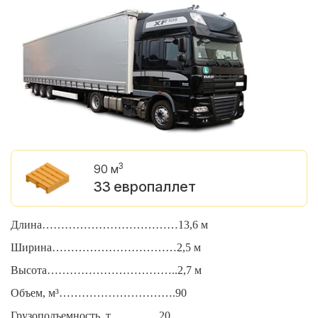
3
90 м
33 европаллет
Длина………………………………13,6 м
Д
Ширина……………………………2,5 м
Ш
Высота……………………………..2,7 м
В
Объем, м³………………………….90
О
Грузоподъемность, т………….20
Г