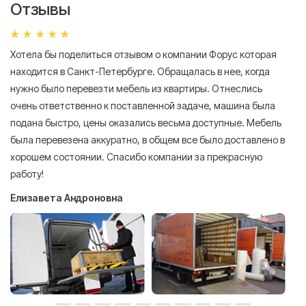
Отзывы
Хотела бы поделиться отзывом о компании Форус которая
Я 
находится в Санкт-Петербурге. Обращалась в нее, когда
мн
нужно было перевезти мебель из квартиры. Отнеслись
То
очень ответственно к поставленной задаче, машина была
пр
подана быстро, цены оказались весьма доступные. Мебель
сл
была перевезена аккуратно, в общем все было доставлено в
А
хорошем состоянии. Спасибо компании за прекрасную
работу!
Елизавета Андроновна