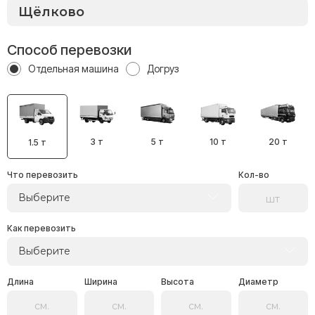
Способ перевозки
Отдельная машина
Догруз
3 т
5 т
10 т
20 т
1.5 т
Что перевозить
Кол-во
Выберите
Как перевозить
Выберите
Длина
Ширина
Высота
Диаметр