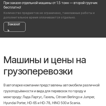
При заказе отдельной машины от 1.5 тонн — второй грузчик
бесплатно!
Количество предметов не ограничено, такелажные работы и
дополнительное время оплачиваются отдельно.
Заказат
ь
Машины и цены на
грузоперевозки
В автопарке компании представлены автомобили различной
грузоподъёмности и вида для перевозок по городу и
межгороду: Лада Ларгус, Газель, Citroen Berlingo и Jumper,
Hyundai Porter, HD-65 и HD-78, HINO 500 и Scania.