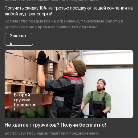
Получить скидку 10% на третью поездку от нашей компании на
любой вид транспорта!
Количество предметов не ограничено, такелажные работы и
дополнительное время оплачиваются отдельно.
Заказат
ь
Второй
грузчик
бесплатно
!
Не хватает грузчиков? Получи бесплатно!
Воспользуйтесь нашим пакетным предложением: