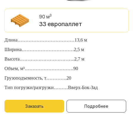
3
90 м
33 европаллет
Длина………………………………13,6 м
Д
Ширина……………………………2,5 м
Ш
Высота……………………………..2,7 м
В
Объем, м³………………………….90
О
Грузоподъемность, т………….20
Г
Тип погрузки/разгрузки………Вверх-Бок-Зад
Т
Заказать
Подробнее