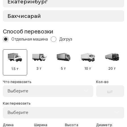
Способ перевозки
Отдельная машина
Догруз
3 т
5 т
10 т
20 т
1.5 т
Что перевозить
Кол-во
Выберите
Как перевозить
Выберите
Длина
Ширина
Высота
Диаметр