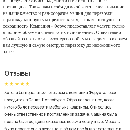
вы получаете самого надежного и исполнительного
поставщика. Также вам необходимо обратить свое внимание
на наше качество и разнообразие машин для перевозки,
страховку которую мы предоставляем, а также полную его
сохранность. Компания «Форус предоставляет услуги только
в полном объеме и следит за их исполнением. Обязательно
обращайтесь к нам за грузоперевозкой, мы с радостью окажем
вам лучшую и самую быструю перевозку до необходимого
адреса.
Отзывы
Хотела бы поделиться отзывом о компании Форус которая
Я 
находится в Санкт-Петербурге. Обращалась в нее, когда
мн
нужно было перевезти мебель из квартиры. Отнеслись
То
очень ответственно к поставленной задаче, машина была
пр
подана быстро, цены оказались весьма доступные. Мебель
сл
была перевезена аккуратно, в общем все было доставлено в