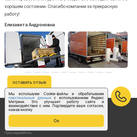
А
хорошем состоянии. Спасибо компании за прекрасную
работу!
Елизавета Андроновна
оставить отзыв
Мы используем Cookie-файлы и обрабатываем
персональные данные
с использованием Яндекс
Метрики. Это улучшает работу сайта и
взаимодействие с ним. Подтвердите ваше согласие,
нажав кнопку
Бесплатный звонок по России
Ок
vk.com/foruslogistics
Присоединяйтесь