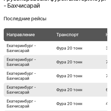
- Бахчисарай
Последние рейсы
Направление
Транспорт
Но
Екатеринбург -
Фура 20 тонн
37
Бахчисарай
Екатеринбург -
Фура 20 тонн
79
Бахчисарай
Екатеринбург -
Фура 20 тонн
71
Бахчисарай
Екатеринбург -
Фура 20 тонн
62
Бахчисарай
Екатеринбург -
Фура 20 тонн
45
Бахчисарай