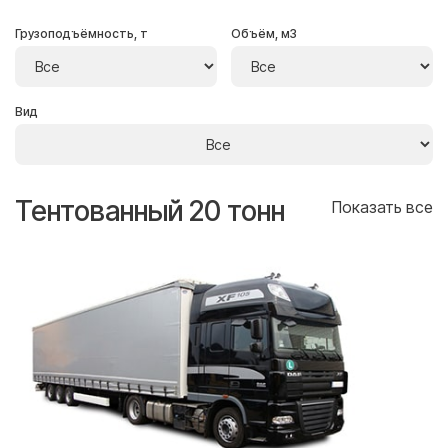
Грузоподъёмность, т
Объём, м3
Вид
Тентованный 20 тонн
Т
се
Показать все