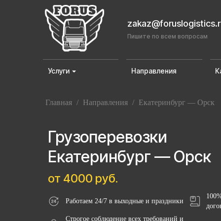
zakaz@foruslogistics.
Пишите по всем вопросам
Услуги
Направления
К
Главная
/
Направления
/
Екатеринбург — Орск
Грузоперевозки
Екатеринбург — Орск
от 4000 руб.
100%
Работаем 24/7 в выходные и праздники
дого
Строгое соблюдение всех требований и