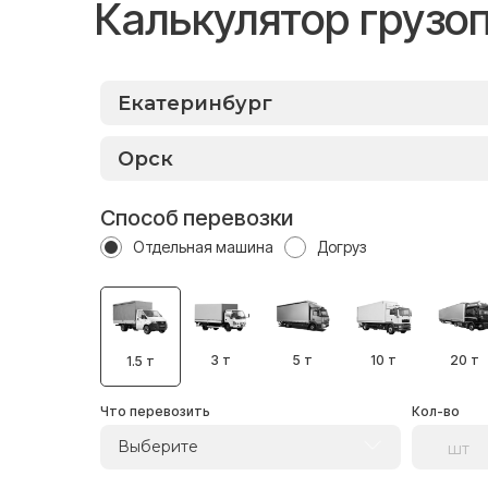
Калькулятор грузо
Способ перевозки
Отдельная машина
Догруз
3 т
5 т
10 т
20 т
1.5 т
Что перевозить
Кол-во
Выберите