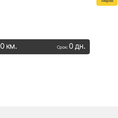
Telegram
0
км
.
0
дн
.
:
Срок: