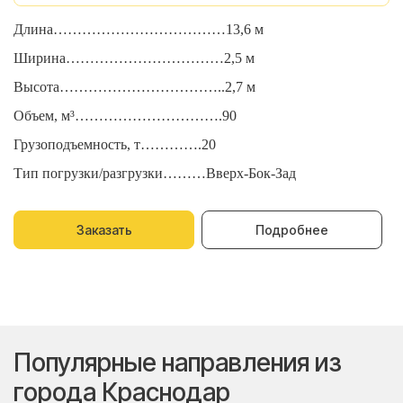
Длина………………………………13,6 м
Д
Ширина……………………………2,5 м
Ш
Высота……………………………..2,7 м
В
Объем, м³………………………….90
О
Грузоподъемность, т………….20
Г
Тип погрузки/разгрузки………Вверх-Бок-Зад
Т
Заказать
Подробнее
Популярные направления из
города Краснодар