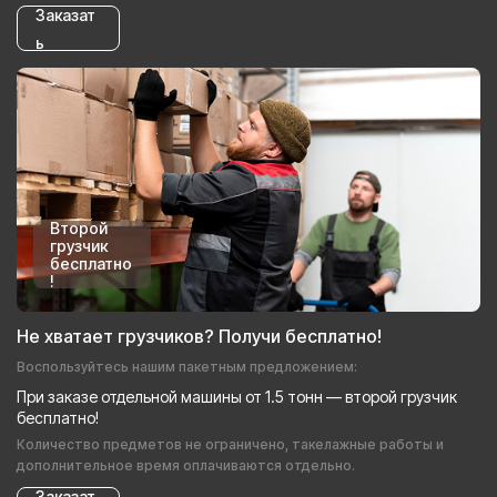
Заказат
ь
Второй
грузчик
бесплатно
!
Не хватает грузчиков? Получи бесплатно!
Воспользуйтесь нашим пакетным предложением:
При заказе отдельной машины от 1.5 тонн — второй грузчик
бесплатно!
Количество предметов не ограничено, такелажные работы и
дополнительное время оплачиваются отдельно.
Заказат