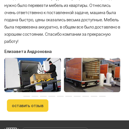
нужно было перевезти мебель из квартиры. Отнеслись
То
очень ответственно к поставленной задаче, машина была
пр
подана быстро, цены оказались весьма доступные. Мебель
сл
была перевезена аккуратно, в общем все было доставлено в
А
хорошем состоянии. Спасибо компании за прекрасную
работу!
Елизавета Андроновна
оставить отзыв