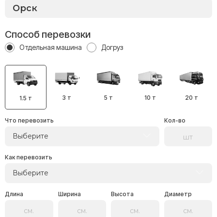
Способ перевозки
Отдельная машина
Догруз
3 т
5 т
10 т
20 т
1.5 т
Что перевозить
Кол-во
Выберите
Как перевозить
Выберите
Длина
Ширина
Высота
Диаметр