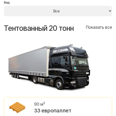
Вид
Тентованный 20 тонн
Т
се
Показать все
3
90 м
33 европаллет