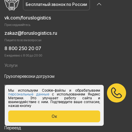
Бесплатный звонок по России
vk.com/foruslogistics
Присоединяйтесь
zakaz@foruslogistics.ru
Пишите по всем вопросаи
8 800 250 20 07
Ежедневно с 8:00 до 20:00
Услуги
Грузоперевозки догрузом
Перевозки груза автотранспортом
Мы используем Cookie-файлы и обрабатываем
персональные данные
с использованием Яндекс
Перевозки строительных материалов
Метрики. Это улучшает работу сайта и
взаимодействие с ним. Подтвердите ваше согласие,
нажав кнопку
Перевозка оборудования
Ок
Перевозка продуктов питания
Переезд