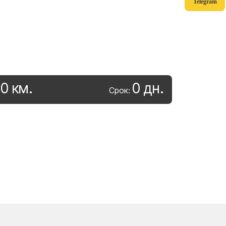
Telegram
0
км
.
0
дн
.
:
Срок: