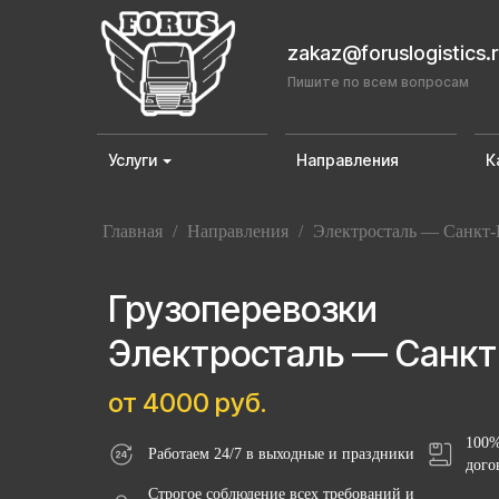
zakaz@foruslogistics.
Пишите по всем вопросам
Услуги
Направления
К
Главная
/
Направления
/
Электросталь — Санкт-
Грузоперевозки
Электросталь — Санкт
от 4000 руб.
100%
Работаем 24/7 в выходные и праздники
дого
Строгое соблюдение всех требований и