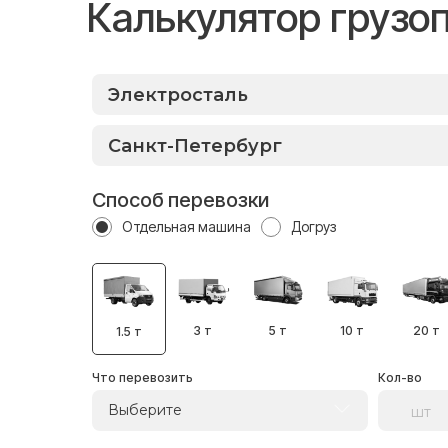
Калькулятор грузо
Способ перевозки
Отдельная машина
Догруз
3 т
5 т
10 т
20 т
1.5 т
Что перевозить
Кол-во
Выберите