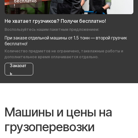
бесплатно
!
Не хватает грузчиков? Получи бесплатно!
Воспользуйтесь нашим пакетным предложением:
При заказе отдельной машины от 1.5 тонн — второй грузчик
бесплатно!
Количество предметов не ограничено, такелажные работы и
дополнительное время оплачиваются отдельно.
Заказат
ь
Машины и цены на
грузоперевозки