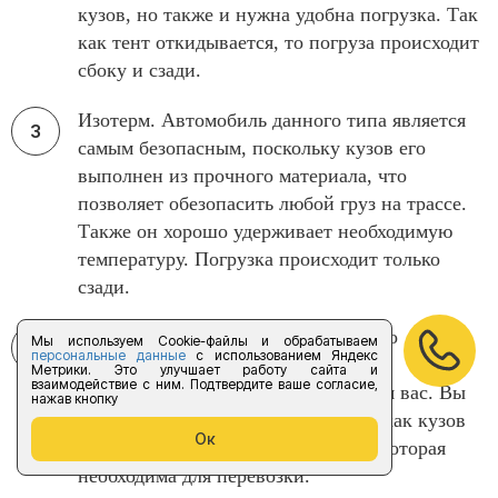
кузов, но также и нужна удобна погрузка. Так
как тент откидывается, то погруза происходит
сбоку и сзади.
Изотерм. Автомобиль данного типа является
самым безопасным, поскольку кузов его
выполнен из прочного материала, что
позволяет обезопасить любой груз на трассе.
Также он хорошо удерживает необходимую
температуру. Погрузка происходит только
сзади.
Рефрижератор. Если вам необходимо
Мы используем Cookie-файлы и обрабатываем
персональные данные
с использованием Яндекс
сохранение отрицательной и выше
Метрики. Это улучшает работу сайта и
взаимодействие с ним. Подтвердите ваше согласие,
температуры, то этот авто точно для вас. Вы
нажав кнопку
можете не бояться за ваш груз, так как кузов
Ок
может обеспечить ту температуру, которая
необходима для перевозки.