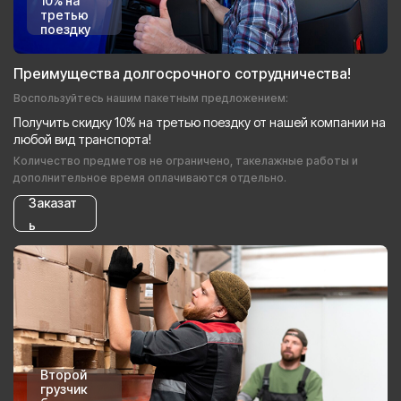
10% на
третью
поездку
Преимущества долгосрочного сотрудничества!
Воспользуйтесь нашим пакетным предложением:
Получить скидку 10% на третью поездку от нашей компании на
любой вид транспорта!
Количество предметов не ограничено, такелажные работы и
дополнительное время оплачиваются отдельно.
Заказат
ь
Второй
грузчик