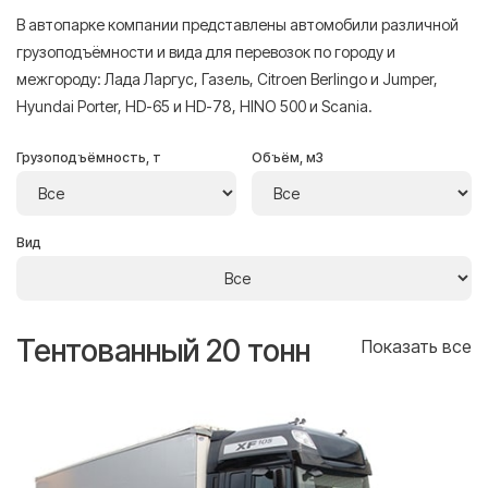
В автопарке компании представлены автомобили различной
грузоподъёмности и вида для перевозок по городу и
межгороду: Лада Ларгус, Газель, Citroen Berlingo и Jumper,
Hyundai Porter, HD-65 и HD-78, HINO 500 и Scania.
Грузоподъёмность, т
Объём, м3
Вид
Тентованный 20 тонн
Т
се
Показать все