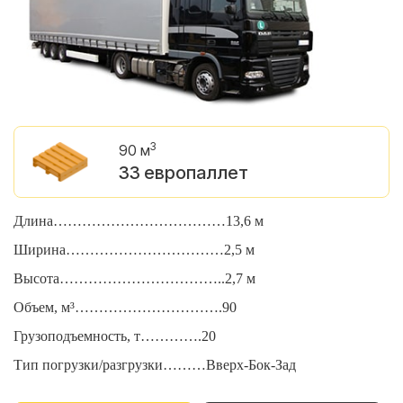
3
90 м
33 европаллет
Длина………………………………13,6 м
Д
Ширина……………………………2,5 м
Ш
Высота……………………………..2,7 м
В
Объем, м³………………………….90
О
Грузоподъемность, т………….20
Г
Тип погрузки/разгрузки………Вверх-Бок-Зад
Т