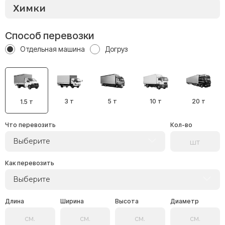
Способ перевозки
Отдельная машина
Догруз
3 т
5 т
10 т
20 т
1.5 т
Что перевозить
Кол-во
Выберите
Как перевозить
Выберите
Длина
Ширина
Высота
Диаметр