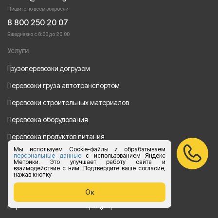
Пишите по всем вопросаи
8 800 250 20 07
Ежедневно с 8:00 до 20:00
Услуги
Грузоперевозки догрузом
Перевозки груза автотранспортом
Перевозки строительных материалов
Перевозка оборудования
Перевозка продуктов питания
Мы используем Cookie-файлы и обрабатываем
Переезд
персональные данные
с использованием Яндекс
Метрики. Это улучшает работу сайта и
взаимодействие с ним. Подтвердите ваше согласие,
Рефрежераторные перевозки
нажав кнопку
Перевозки автотехники
Ок
Перевозка алкогольной продукции