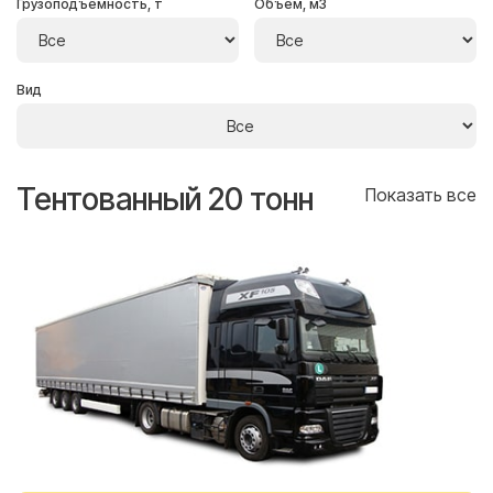
Грузоподъёмность, т
Объём, м3
Вид
Тентованный 20 тонн
Т
се
Показать все