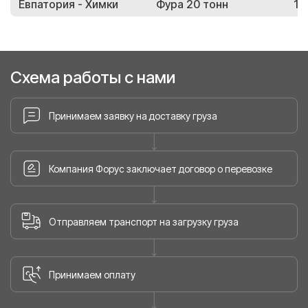
Евпатория - Химки
Фура 20 тонн
17
Схема работы с нами
Принимаем заявку на доставку груза
Компания Форус заключает договор о перевозке
Отправляем транспорт на загрузку груза
Принимаем оплату