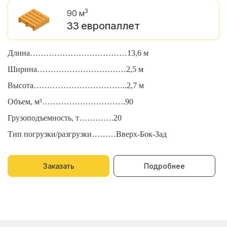
3
90 м
33 европаллет
Длина………………………………13,6 м
Д
Ширина……………………………2,5 м
Ш
Высота……………………………..2,7 м
В
Объем, м³………………………….90
О
Грузоподъемность, т………….20
Г
Тип погрузки/разгрузки………Вверх-Бок-Зад
Т
Заказать
Подробнее