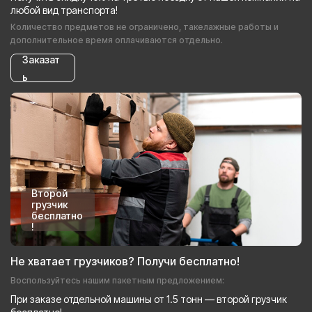
любой вид транспорта!
Количество предметов не ограничено, такелажные работы и
дополнительное время оплачиваются отдельно.
Заказат
ь
Второй
грузчик
бесплатно
!
Не хватает грузчиков? Получи бесплатно!
Воспользуйтесь нашим пакетным предложением:
При заказе отдельной машины от 1.5 тонн — второй грузчик