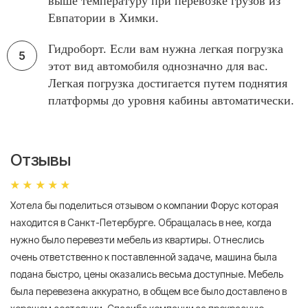
выше температуру при перевозке грузов из
Евпатории в Химки.
Гидроборт. Если вам нужна легкая погрузка
этот вид автомобиля однозначно для вас.
Легкая погрузка достигается путем поднятия
платформы до уровня кабины автоматически.
Отзывы
Хотела бы поделиться отзывом о компании Форус которая
Я 
находится в Санкт-Петербурге. Обращалась в нее, когда
мн
нужно было перевезти мебель из квартиры. Отнеслись
То
очень ответственно к поставленной задаче, машина была
пр
подана быстро, цены оказались весьма доступные. Мебель
сл
была перевезена аккуратно, в общем все было доставлено в
А