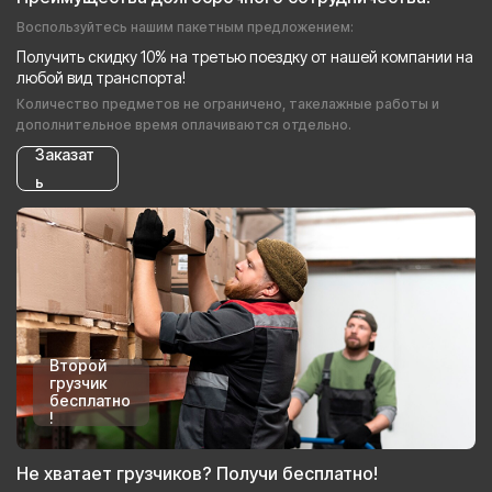
Воспользуйтесь нашим пакетным предложением:
Получить скидку 10% на третью поездку от нашей компании на
любой вид транспорта!
Количество предметов не ограничено, такелажные работы и
дополнительное время оплачиваются отдельно.
Заказат
ь
Второй
грузчик
бесплатно
!
Не хватает грузчиков? Получи бесплатно!