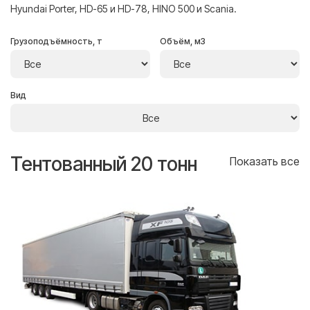
Hyundai Porter, HD-65 и HD-78, HINO 500 и Scania.
Грузоподъёмность, т
Объём, м3
Вид
Тентованный 20 тонн
Т
се
Показать все