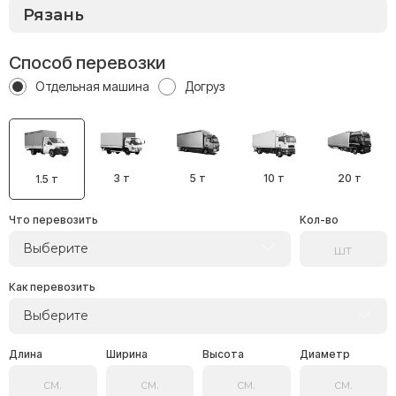
Способ перевозки
Отдельная машина
Догруз
3 т
5 т
10 т
20 т
1.5 т
Что перевозить
Кол-во
Выберите
Как перевозить
Выберите
Длина
Ширина
Высота
Диаметр