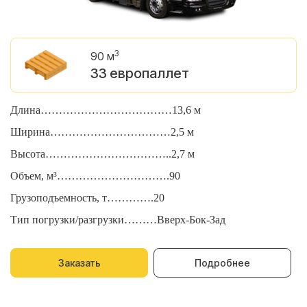
3
90 м
33 европаллет
Длина………………………………13,6 м
Д
Ширина……………………………2,5 м
Ш
Высота……………………………..2,7 м
В
Объем, м³………………………….90
О
Грузоподъемность, т………….20
Г
Тип погрузки/разгрузки………Вверх-Бок-Зад
Т
Заказать
Подробнее