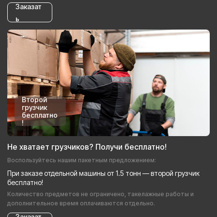
Заказат
ь
Второй
грузчик
бесплатно
!
Не хватает грузчиков? Получи бесплатно!
Воспользуйтесь нашим пакетным предложением:
При заказе отдельной машины от 1.5 тонн — второй грузчик
бесплатно!
Количество предметов не ограничено, такелажные работы и
дополнительное время оплачиваются отдельно.
Заказат