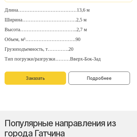
Длина………………………………13,6 м
Д
Ширина……………………………2,5 м
Ш
Высота……………………………..2,7 м
В
Объем, м³………………………….90
О
Грузоподъемность, т………….20
Г
Тип погрузки/разгрузки………Вверх-Бок-Зад
Т
Заказать
Подробнее
Популярные направления из
города Гатчина