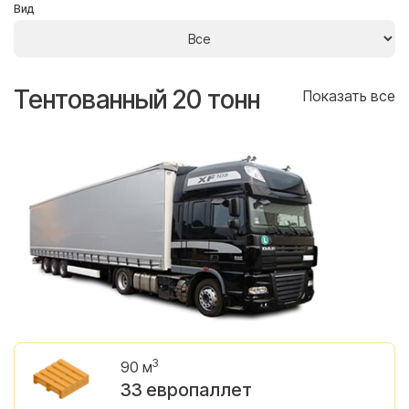
Вид
Тентованный 20 тонн
Т
се
Показать все
3
90 м
33 европаллет