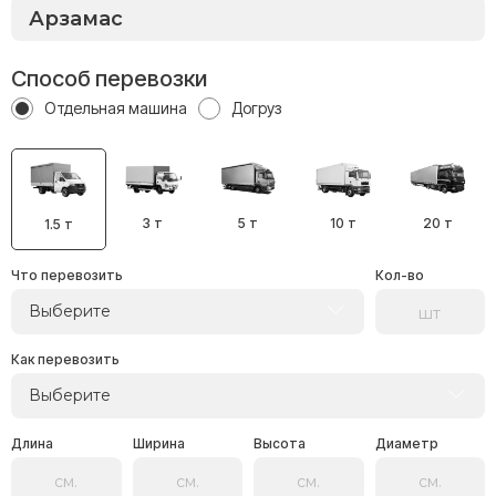
Способ перевозки
Отдельная машина
Догруз
3 т
5 т
10 т
20 т
1.5 т
Что перевозить
Кол-во
Выберите
Как перевозить
Выберите
Длина
Ширина
Высота
Диаметр