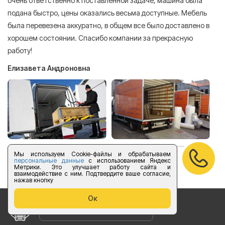
очень ответственно к поставленной задаче, машина была
пр
подана быстро, цены оказались весьма доступные. Мебель
сл
была перевезена аккуратно, в общем все было доставлено в
А
хорошем состоянии. Спасибо компании за прекрасную
работу!
Елизавета Андроновна
Мы используем Cookie-файлы и обрабатываем
персональные данные
с использованием Яндекс
оставить отзыв
Метрики. Это улучшает работу сайта и
взаимодействие с ним. Подтвердите ваше согласие,
нажав кнопку
Ок
Бесплатный звонок по России