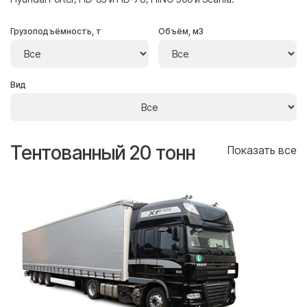
Грузоподъёмность, т
Объём, м3
Вид
Тентованный 20 тонн
Т
се
Показать все