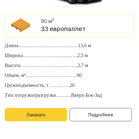
3
90 м
33 европаллет
Длина………………………………13,6 м
Д
Ширина……………………………2,5 м
Ш
Высота……………………………..2,7 м
В
Объем, м³………………………….90
О
Грузоподъемность, т………….20
Г
Тип погрузки/разгрузки………Вверх-Бок-Зад
Т
Заказать
Подробнее