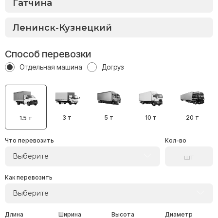
Способ перевозки
Отдельная машина
Догруз
3 т
5 т
10 т
20 т
1.5 т
Что перевозить
Кол-во
Выберите
Как перевозить
Выберите
Длина
Ширина
Высота
Диаметр