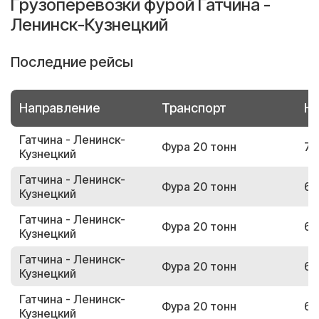
Грузоперевозки фурой Гатчина -
Ленинск-Кузнецкий
Последние рейсы
Направление
Транспорт
Но
Гатчина - Ленинск-
Фура 20 тонн
72
Кузнецкий
Гатчина - Ленинск-
Фура 20 тонн
64
Кузнецкий
Гатчина - Ленинск-
Фура 20 тонн
62
Кузнецкий
Гатчина - Ленинск-
Фура 20 тонн
63
Кузнецкий
Гатчина - Ленинск-
Фура 20 тонн
64
Кузнецкий