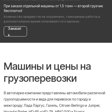
При заказе отдельной машины от 1.5 тонн — второй грузчик
бесплатно!
Количество предметов не ограничено, такелажные работы и
дополнительное время оплачиваются отдельно.
Заказат
ь
Машины и цены на
грузоперевозки
В автопарке компании представлены автомобили различной
грузоподъёмности и вида для перевозок по городу и
межгороду: Лада Ларгус, Газель, Citroen Berlingo и Jumper,
Hyundai Porter, HD-65 и HD-78, HINO 500 и Scania.