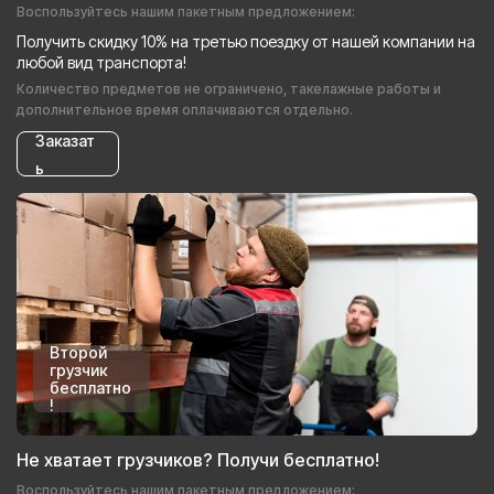
Воспользуйтесь нашим пакетным предложением:
Получить скидку 10% на третью поездку от нашей компании на
любой вид транспорта!
Количество предметов не ограничено, такелажные работы и
дополнительное время оплачиваются отдельно.
Заказат
ь
Второй
грузчик
бесплатно
!
Не хватает грузчиков? Получи бесплатно!
Воспользуйтесь нашим пакетным предложением: