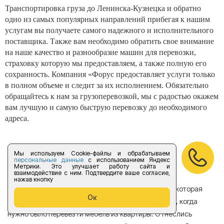
Транспортировка груза до Ленинска-Кузнецка и обратно
одно из самых популярных направлений прибегая к нашим
услугам вы получаете самого надежного и исполнительного
поставщика. Также вам необходимо обратить свое внимание
на наше качество и разнообразие машин для перевозки,
страховку которую мы предоставляем, а также полную его
сохранность. Компания «Форус предоставляет услуги только
в полном объеме и следит за их исполнением. Обязательно
обращайтесь к нам за грузоперевозкой, мы с радостью окажем
вам лучшую и самую быструю перевозку до необходимого
адреса.
Отзывы
Мы используем Cookie-файлы и обрабатываем
персональные данные
с использованием Яндекс
Метрики. Это улучшает работу сайта и
взаимодействие с ним. Подтвердите ваше согласие,
нажав кнопку
Хотела бы поделиться отзывом о компании Форус которая
Я 
Ок
находится в Санкт-Петербурге. Обращалась в нее, когда
мн
нужно было перевезти мебель из квартиры. Отнеслись
То