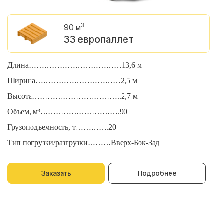
3
90 м
33 европаллет
Длина………………………………13,6 м
Д
Ширина……………………………2,5 м
Ш
Высота……………………………..2,7 м
В
Объем, м³………………………….90
О
Грузоподъемность, т………….20
Г
Тип погрузки/разгрузки………Вверх-Бок-Зад
Т
Заказать
Подробнее