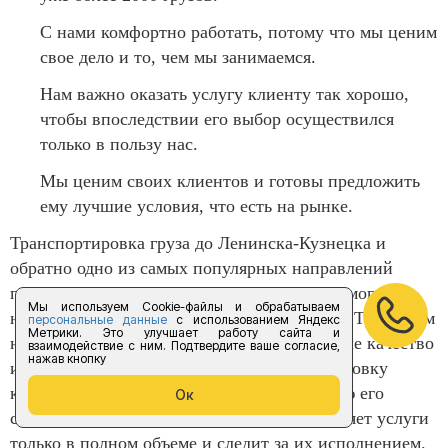
С нами комфортно работать, потому что мы ценим
свое дело и то, чем мы занимаемся.
Нам важно оказать услугу клиенту так хорошо,
чтобы впоследствии его выбор осуществился
только в пользу нас.
Мы ценим своих клиентов и готовы предложить
ему лучшие условия, что есть на рынке.
Транспортировка груза до Ленинска-Кузнецка и
обратно одно из самых популярных направлений
прибегая к нашим услугам вы получаете самого
Мы используем Cookie-файлы и обрабатываем
надежного и исполнительного поставщика. Также вам
персональные данные
с использованием Яндекс
Метрики. Это улучшает работу сайта и
необходимо обратить свое внимание на наше качество
взаимодействие с ним. Подтвердите ваше согласие,
нажав кнопку
и разнообразие машин для перевозки, страховку
которую мы предоставляем, а также полную его
Ок
сохранность. Компания «Форус предоставляет услуги
только в полном объеме и следит за их исполнением.