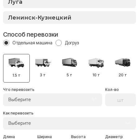
Способ перевозки
Отдельная машина
Догруз
3 т
5 т
10 т
20 т
1.5 т
Что перевозить
Кол-во
Выберите
Как перевозить
Выберите
Длина
Ширина
Высота
Диаметр