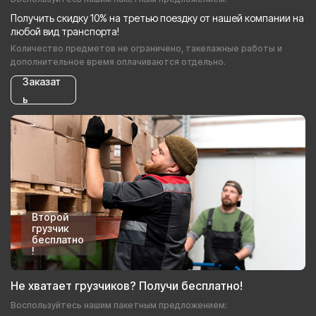
Получить скидку 10% на третью поездку от нашей компании на
любой вид транспорта!
Количество предметов не ограничено, такелажные работы и
дополнительное время оплачиваются отдельно.
Заказат
ь
Второй
грузчик
бесплатно
!
Не хватает грузчиков? Получи бесплатно!
Воспользуйтесь нашим пакетным предложением: