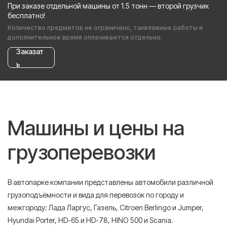
При заказе отдельной машины от 1.5 тонн — второй грузчик
бесплатно!
Количество предметов не ограничено, такелажные работы и
дополнительное время оплачиваются отдельно.
Заказат
ь
Машины и цены на
грузоперевозки
В автопарке компании представлены автомобили различной
грузоподъёмности и вида для перевозок по городу и
межгороду: Лада Ларгус, Газель, Citroen Berlingo и Jumper,
Hyundai Porter, HD-65 и HD-78, HINO 500 и Scania.