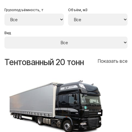
Грузоподъёмность, т
Объём, м3
Вид
Тентованный 20 тонн
Т
се
Показать все