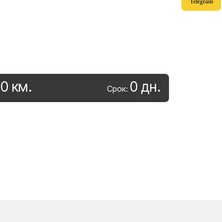
Telegram
0
км
.
0
дн
.
:
Срок: