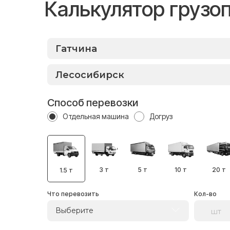
Калькулятор грузо
Способ перевозки
Отдельная машина
Догруз
3 т
5 т
10 т
20 т
1.5 т
Что перевозить
Кол-во
Выберите