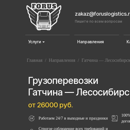
zakaz@foruslogistics.
Пишите по всем вопросам
Услуги
Направления
К
Главная
/
Направления
/
Гатчина — Лесосибирс
Грузоперевозки
Гатчина — Лесосибирс
от 26000 руб.
100%
Работаем 24/7 в выходные и праздники
дого
Строгое соблюдение всех требований и