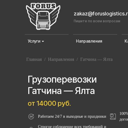
zakaz@foruslogistics.
Пишите по всем вопросам
Услуги
Направления
К
Главная
/
Направления
/
Гатчина — Ялта
Грузоперевозки
Гатчина — Ялта
от 14000 руб.
100%
Работаем 24/7 в выходные и праздники
дого
Строгое соблюдение всех требований и