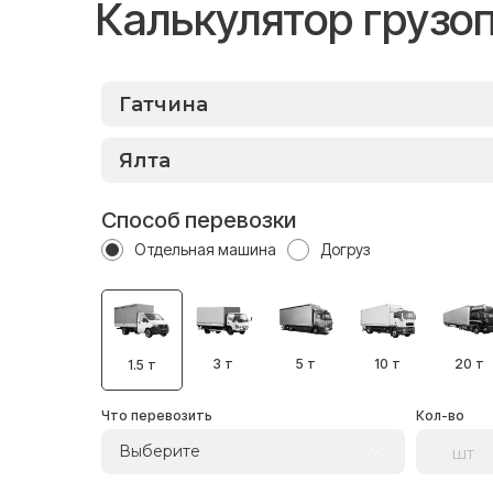
Калькулятор грузо
Способ перевозки
Отдельная машина
Догруз
3 т
5 т
10 т
20 т
1.5 т
Что перевозить
Кол-во
Выберите