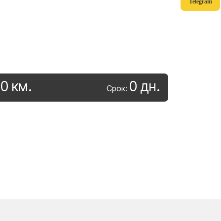
Telegram
0
км
.
0
дн
.
:
Срок: