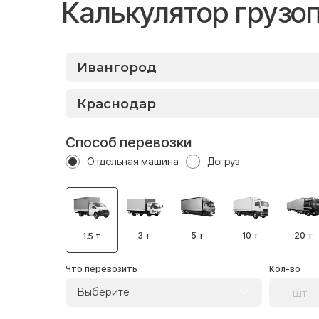
Калькулятор грузо
Способ перевозки
Отдельная машина
Догруз
3 т
5 т
10 т
20 т
1.5 т
Что перевозить
Кол-во
Выберите