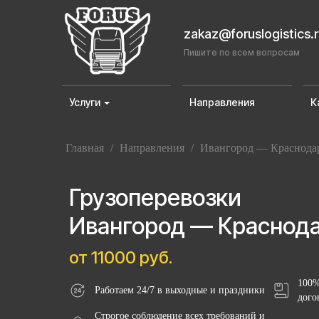
zakaz@foruslogistics.
Пишите по всем вопросам
Услуги
Направления
К
Главная
/
Направления
/
Ивангород — Краснода
Грузоперевозки
Ивангород — Краснод
от 11000 руб.
100%
Работаем 24/7 в выходные и праздники
дого
Строгое соблюдение всех требований и