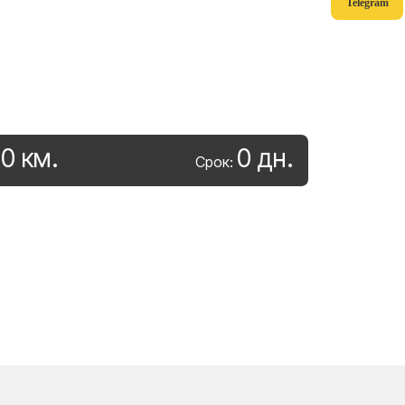
Telegram
0
км
.
0
дн
.
:
Срок: