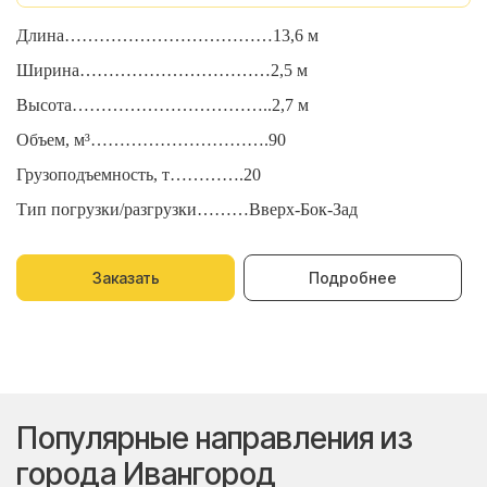
Длина………………………………13,6 м
Д
Ширина……………………………2,5 м
Ш
Высота……………………………..2,7 м
В
Объем, м³………………………….90
О
Грузоподъемность, т………….20
Г
Тип погрузки/разгрузки………Вверх-Бок-Зад
Т
Заказать
Подробнее
Популярные направления из
города Ивангород