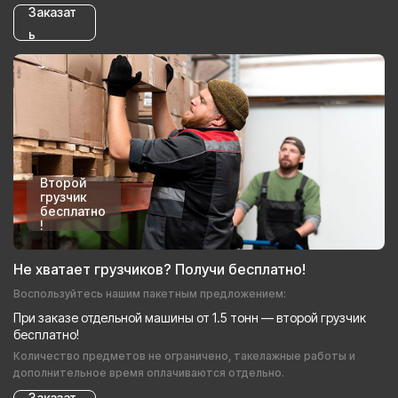
Заказат
ь
Второй
грузчик
бесплатно
!
Не хватает грузчиков? Получи бесплатно!
Воспользуйтесь нашим пакетным предложением:
При заказе отдельной машины от 1.5 тонн — второй грузчик
бесплатно!
Количество предметов не ограничено, такелажные работы и
дополнительное время оплачиваются отдельно.
Заказат