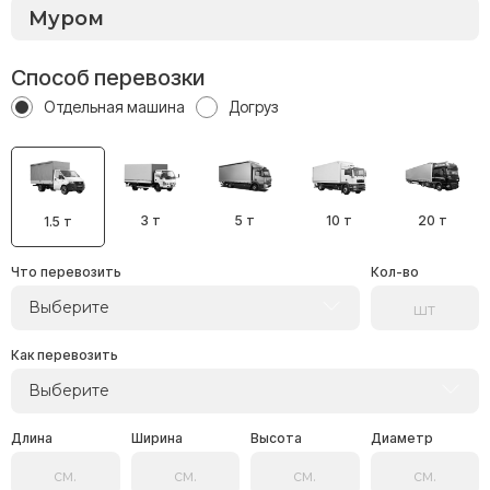
Способ перевозки
Отдельная машина
Догруз
3 т
5 т
10 т
20 т
1.5 т
Что перевозить
Кол-во
Выберите
Как перевозить
Выберите
Длина
Ширина
Высота
Диаметр