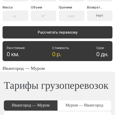
Масса
Объем
Грузчики
Возврат...
Нет
Рассчитать перевозку
Расстояние:
Стоимость:
Срок:
0
км
.
0
р
.
0
дн
.
Ивангород — Муром
Тарифы грузоперевозок
Ивангород — Муром
Муром — Ивангород