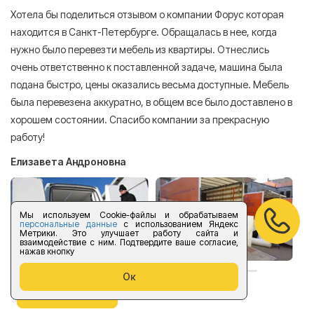
Хотела бы поделиться отзывом о компании Форус которая
Я 
находится в Санкт-Петербурге. Обращалась в нее, когда
мн
нужно было перевезти мебель из квартиры. Отнеслись
То
очень ответственно к поставленной задаче, машина была
пр
подана быстро, цены оказались весьма доступные. Мебель
сл
была перевезена аккуратно, в общем все было доставлено в
А
хорошем состоянии. Спасибо компании за прекрасную
работу!
Елизавета Андроновна
Мы используем Cookie-файлы и обрабатываем
персональные данные
с использованием Яндекс
Метрики. Это улучшает работу сайта и
взаимодействие с ним. Подтвердите ваше согласие,
нажав кнопку
Ок
оставить отзыв