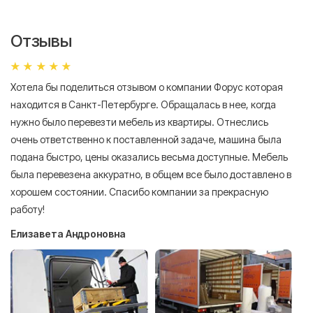
Отзывы
Хотела бы поделиться отзывом о компании Форус которая
Я 
находится в Санкт-Петербурге. Обращалась в нее, когда
мн
нужно было перевезти мебель из квартиры. Отнеслись
То
очень ответственно к поставленной задаче, машина была
пр
подана быстро, цены оказались весьма доступные. Мебель
сл
была перевезена аккуратно, в общем все было доставлено в
А
хорошем состоянии. Спасибо компании за прекрасную
работу!
Елизавета Андроновна