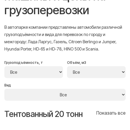
грузоперевозки
В автопарке компании представлены автомобили различной
грузоподъёмности и вида для перевозок по городу и
межгороду: Лада Ларгус, Газель, Citroen Berlingo и Jumper,
Hyundai Porter, HD-65 и HD-78, HINO 500 и Scania.
Грузоподъёмность, т
Объём, м3
Вид
Тентованный 20 тонн
Т
се
Показать все