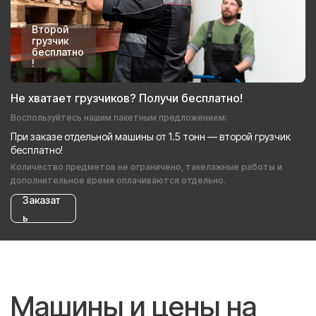
Второй
грузчик
бесплатно
!
Не хватает грузчиков? Получи бесплатно!
Воспользуйтесь нашим пакетным предложением:
При заказе отдельной машины от 1.5 тонн — второй грузчик
бесплатно!
Количество предметов не ограничено, такелажные работы и
дополнительное время оплачиваются отдельно.
Заказат
ь
Машины и цены на