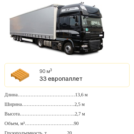
3
90 м
33 европаллет
Длина………………………………13,6 м
Д
Ширина……………………………2,5 м
Ш
Высота……………………………..2,7 м
В
Объем, м³………………………….90
О
Грузоподъемность, т………….20
Г