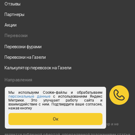
Отзывы
Партнеры
Акции
Перевозки
Перевозки фурами
Перевозки на Газели
Калькулятор перевозок на Газели
Направления
Из Санкт-Петербурга
Мы используем Cookie-файлы и обрабатываем
персональные данные
с использованием Яндекс
Метрики. Это улучшает работу сайта и
Из Москвы
взаимодействие с ним. Подтвердите ваше согласие,
нажав кнопку
Все права защищены 2015-2026 г.
Ок
Информация на сайте носит ознакомительный характер и не
является публичной офертой, определяемой положениями статьи