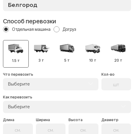
Способ перевозки
Отдельная машина
Догруз
3 т
5 т
10 т
20 т
1.5 т
Что перевозить
Кол-во
Выберите
Как перевозить
Выберите
Длина
Ширина
Высота
Диаметр