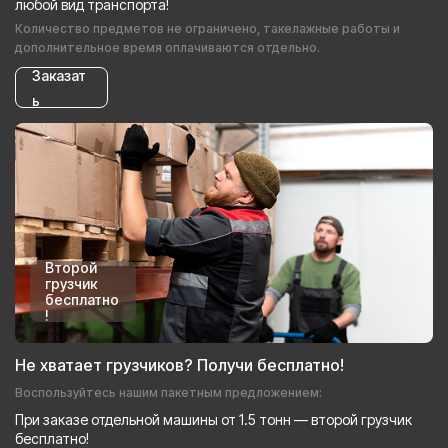
любой вид транспорта!
Количество предметов не ограничено, такелажные работы и
дополнительное время оплачиваются отдельно.
Заказат
ь
Второй
грузчик
бесплатно
!
Не хватает грузчиков? Получи бесплатно!
Воспользуйтесь нашим пакетным предложением:
При заказе отдельной машины от 1.5 тонн — второй грузчик
бесплатно!