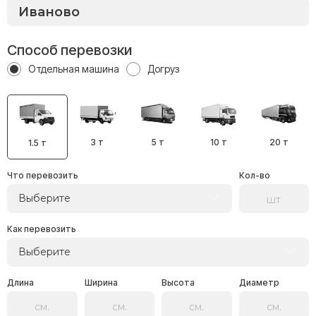
Способ перевозки
Отдельная машина
Догруз
3 т
5 т
10 т
20 т
1.5 т
Что перевозить
Кол-во
Выберите
Как перевозить
Выберите
Длина
Ширина
Высота
Диаметр