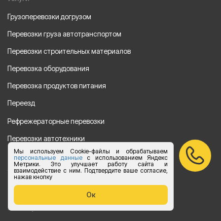
Грузоперевозки догрузом
Перевозки груза автотранспортом
Перевозки строительных материалов
Перевозка оборудования
Перевозка продуктов питания
Переезд
Рефрежераторные перевозки
Перевозки автотехники
Мы используем Cookie-файлы и обрабатываем
Перевозка алкогольной продукции
персональные данные
с использованием Яндекс
Метрики. Это улучшает работу сайта и
взаимодействие с ним. Подтвердите ваше согласие,
Упаковка груза
нажав кнопку
Наши направления
Ок
Клиенту