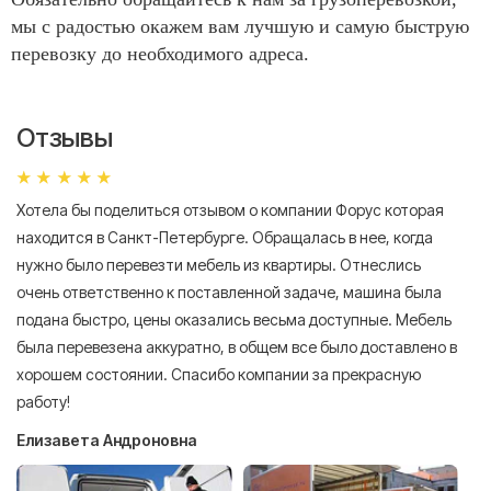
мы с радостью окажем вам лучшую и самую быструю
перевозку до необходимого адреса.
Отзывы
Хотела бы поделиться отзывом о компании Форус которая
Я 
находится в Санкт-Петербурге. Обращалась в нее, когда
мн
нужно было перевезти мебель из квартиры. Отнеслись
То
очень ответственно к поставленной задаче, машина была
пр
подана быстро, цены оказались весьма доступные. Мебель
сл
была перевезена аккуратно, в общем все было доставлено в
А
хорошем состоянии. Спасибо компании за прекрасную
работу!
Елизавета Андроновна