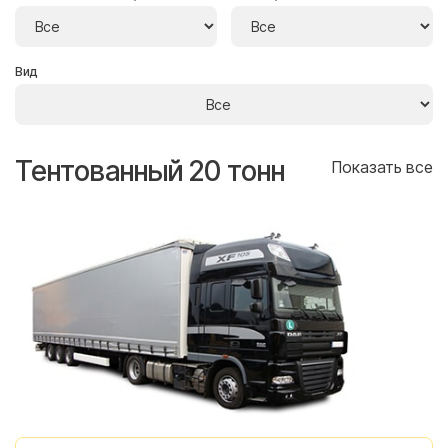
Вид
Тентованный 20 тонн
Т
се
Показать все