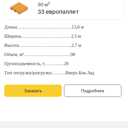
3
90 м
33 европаллет
Длина………………………………13,6 м
Д
Ширина……………………………2,5 м
Ш
Высота……………………………..2,7 м
В
Объем, м³………………………….90
О
Грузоподъемность, т………….20
Г
Тип погрузки/разгрузки………Вверх-Бок-Зад
Т
Заказать
Подробнее