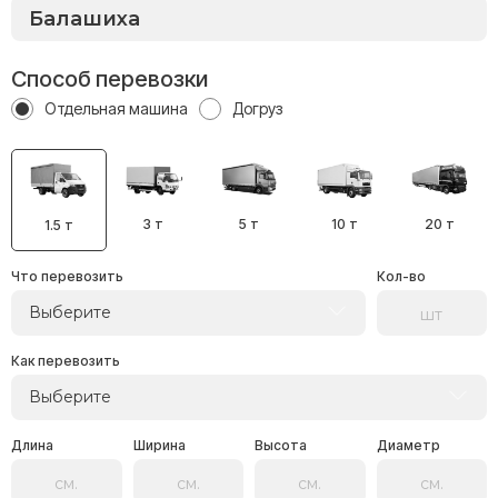
Способ перевозки
Отдельная машина
Догруз
3 т
5 т
10 т
20 т
1.5 т
Что перевозить
Кол-во
Выберите
Как перевозить
Выберите
Длина
Ширина
Высота
Диаметр