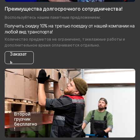
Преимущества долгосрочного сотрудничества!
Воспользуйтесь нашим пакетным предложением:
Получить скидку 10% на третью поездку от нашей компании на
любой вид транспорта!
Количество предметов не ограничено, такелажные работы и
дополнительное время оплачиваются отдельно.
Заказат
ь
Второй
грузчик
бесплатно
!