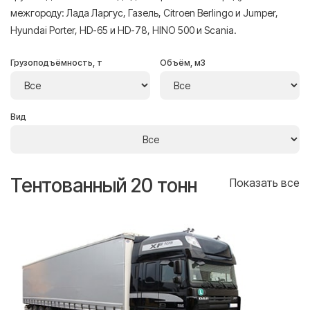
межгороду: Лада Ларгус, Газель, Citroen Berlingo и Jumper,
Hyundai Porter, HD-65 и HD-78, HINO 500 и Scania.
Грузоподъёмность, т
Объём, м3
Вид
Тентованный 20 тонн
Т
се
Показать все