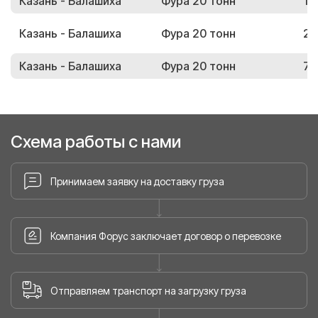
Казань - Балашиха
Фура 20 тонн
13
Казань - Балашиха
Фура 20 тонн
25
Казань - Балашиха
Фура 20 тонн
71
Схема работы с нами
Принимаем заявку на доставку груза
Компания Форус заключает договор о перевозке
Отправляем транспорт на загрузку груза