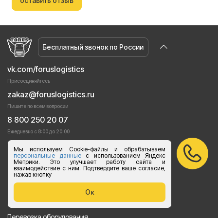
оставить отзыв
Бесплатный звонок по России
vk.com/foruslogistics
Присоединяйтесь
zakaz@foruslogistics.ru
Пишите по всем вопросаи
8 800 250 20 07
Ежедневно с 8:00 до 20:00
Услуги
Мы используем Cookie-файлы и обрабатываем
персональные данные
с использованием Яндекс
Метрики. Это улучшает работу сайта и
Грузоперевозки догрузом
взаимодействие с ним. Подтвердите ваше согласие,
нажав кнопку
Перевозки груза автотранспортом
Ок
Перевозки строительных материалов
Перевозка оборудования