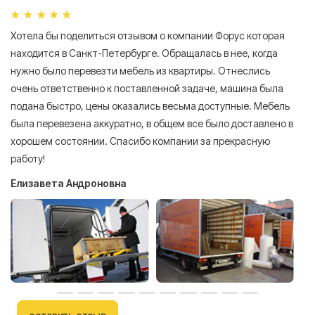
Хотела бы поделиться отзывом о компании Форус которая
Я 
находится в Санкт-Петербурге. Обращалась в нее, когда
мн
нужно было перевезти мебель из квартиры. Отнеслись
То
очень ответственно к поставленной задаче, машина была
пр
подана быстро, цены оказались весьма доступные. Мебель
сл
была перевезена аккуратно, в общем все было доставлено в
А
хорошем состоянии. Спасибо компании за прекрасную
работу!
Елизавета Андроновна