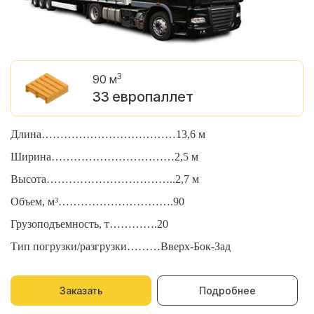
3
90 м
33 европаллет
Длина………………………………13,6 м
Д
Ширина……………………………2,5 м
Ш
Высота……………………………..2,7 м
В
Объем, м³………………………….90
О
Грузоподъемность, т………….20
Г
Тип погрузки/разгрузки………Вверх-Бок-Зад
Т
Заказать
Подробнее