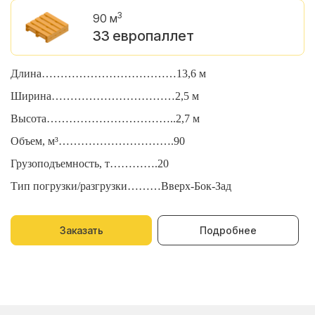
3
90 м
33 европаллет
Длина………………………………13,6 м
Д
Ширина……………………………2,5 м
Ш
Высота……………………………..2,7 м
В
Объем, м³………………………….90
О
Грузоподъемность, т………….20
Г
Тип погрузки/разгрузки………Вверх-Бок-Зад
Т
Заказать
Подробнее