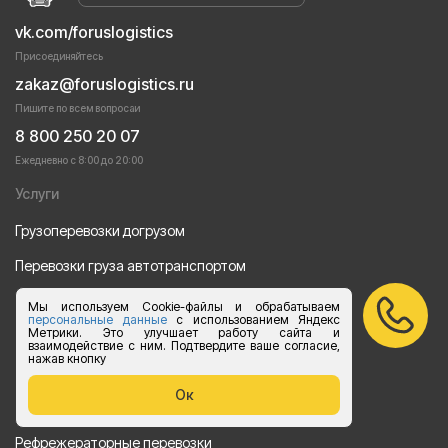
vk.com/foruslogistics
Присоединяйтесь
zakaz@foruslogistics.ru
Пишите по всем вопросаи
8 800 250 20 07
Ежедневно с 8:00 до 20:00
Услуги
Грузоперевозки догрузом
Перевозки груза автотранспортом
Перевозки строительных материалов
Мы используем Cookie-файлы и обрабатываем
персональные данные
с использованием Яндекс
Метрики. Это улучшает работу сайта и
Перевозка оборудования
взаимодействие с ним. Подтвердите ваше согласие,
нажав кнопку
Перевозка продуктов питания
Ок
Переезд
Рефрежераторные перевозки