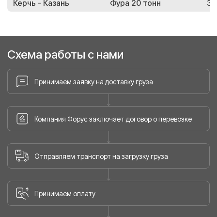
Керчь - Казань
Фура 20 тонн
34
Схема работы с нами
Принимаем заявку на доставку груза
Компания Форус заключает договор о перевозке
Отправляем транспорт на загрузку груза
Принимаем оплату