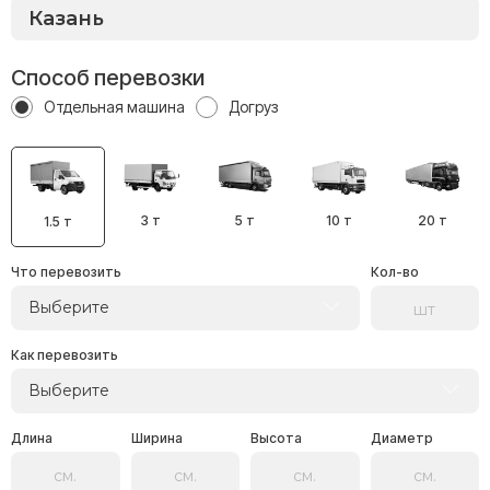
Способ перевозки
Отдельная машина
Догруз
3 т
5 т
10 т
20 т
1.5 т
Что перевозить
Кол-во
Выберите
Как перевозить
Выберите
Длина
Ширина
Высота
Диаметр