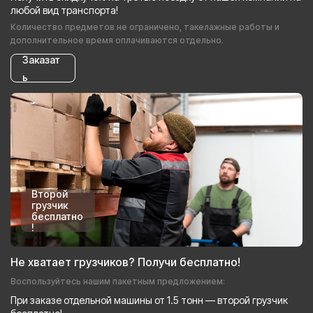
любой вид транспорта!
Количество предметов не ограничено, такелажные работы и
дополнительное время оплачиваются отдельно.
Заказат
ь
Второй
грузчик
бесплатно
!
Не хватает грузчиков? Получи бесплатно!
Воспользуйтесь нашим пакетным предложением:
При заказе отдельной машины от 1.5 тонн — второй грузчик