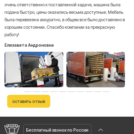
очень ответственно к поставленной задаче, машина была
пр
подана быстро, цены оказались весьма доступные. Мебель
сл
была перевезена аккуратно, в общем все было доставлено в
А
хорошем состоянии. Спасибо компании за прекрасную
работу!
Елизавета Андроновна
оставить отзыв
Бесплатный звонок по России