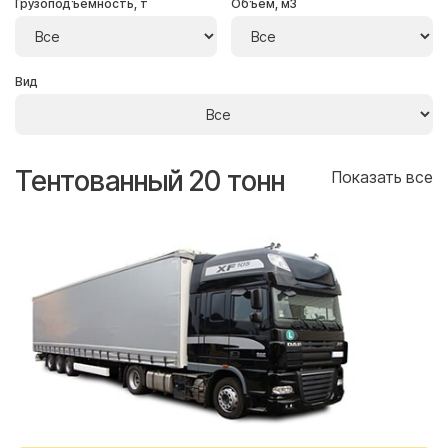
Грузоподъёмность, т
Объём, м3
Вид
Тентованный 20 тонн
Т
се
Показать все