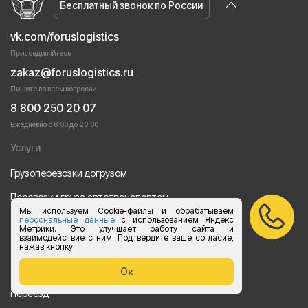
Бесплатный звонок по России
vk.com/foruslogistics
Присоединяйтесь
zakaz@foruslogistics.ru
Пишите по всем вопросаи
8 800 250 20 07
Ежедневно с 8:00 до 20:00
Услуги
Грузоперевозки догрузом
Перевозки груза автотранспортом
Мы используем Cookie-файлы и обрабатываем
персональные данные
с использованием Яндекс
Перевозки строительных материалов
Метрики. Это улучшает работу сайта и
взаимодействие с ним. Подтвердите ваше согласие,
Перевозка оборудования
нажав кнопку
Перевозка продуктов питания
Ок
Переезд