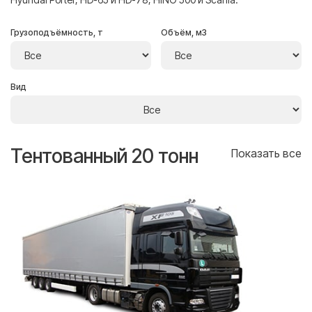
Грузоподъёмность, т
Объём, м3
Вид
Тентованный 20 тонн
Т
се
Показать все