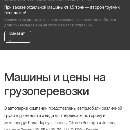
При заказе отдельной машины от 1.5 тонн — второй грузчик
бесплатно!
Количество предметов не ограничено, такелажные работы и
дополнительное время оплачиваются отдельно.
Заказат
ь
Машины и цены на
грузоперевозки
В автопарке компании представлены автомобили различной
грузоподъёмности и вида для перевозок по городу и
межгороду: Лада Ларгус, Газель, Citroen Berlingo и Jumper,
Hyundai Porter, HD-65 и HD-78, HINO 500 и Scania.