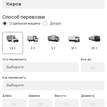
Способ перевозки
Отдельная машина
Догруз
3 т
5 т
10 т
20 т
1.5 т
Что перевозить
Кол-во
Выберите
Как перевозить
Выберите
Длина
Ширина
Высота
Диаметр