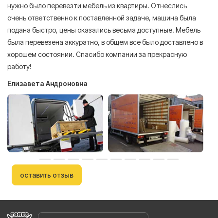
нужно было перевезти мебель из квартиры. Отнеслись
То
очень ответственно к поставленной задаче, машина была
пр
подана быстро, цены оказались весьма доступные. Мебель
сл
была перевезена аккуратно, в общем все было доставлено в
А
хорошем состоянии. Спасибо компании за прекрасную
работу!
Елизавета Андроновна
оставить отзыв