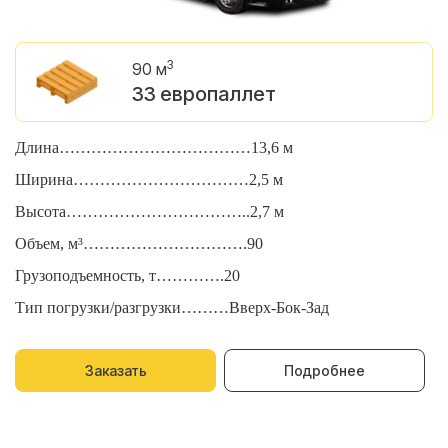
3
90 м
33 европаллет
Длина………………………………13,6 м
Д
Ширина……………………………2,5 м
Ш
Высота……………………………..2,7 м
В
Объем, м³………………………….90
О
Грузоподъемность, т………….20
Г
Тип погрузки/разгрузки………Вверх-Бок-Зад
Т
Заказать
Подробнее