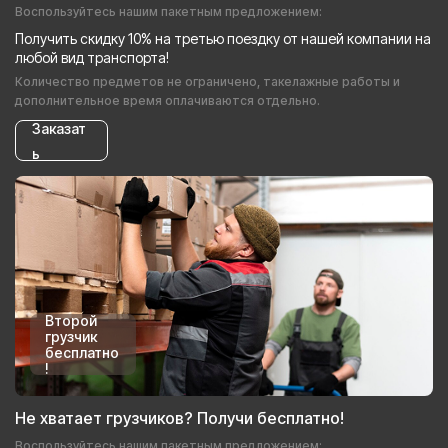
Воспользуйтесь нашим пакетным предложением:
Получить скидку 10% на третью поездку от нашей компании на
любой вид транспорта!
Количество предметов не ограничено, такелажные работы и
дополнительное время оплачиваются отдельно.
Заказат
ь
Второй
грузчик
бесплатно
!
Не хватает грузчиков? Получи бесплатно!
Воспользуйтесь нашим пакетным предложением: