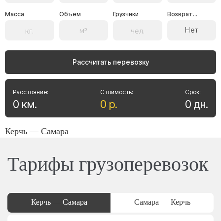
Масса
Объем
Грузчики
Возврат...
Нет
Рассчитать перевозку
Расстояние:
Стоимость:
Срок:
0
км
.
0
р
.
0
дн
.
Керчь — Самара
Тарифы грузоперевозок
Керчь — Самара
Самара — Керчь