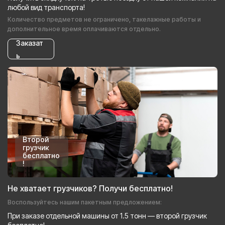
любой вид транспорта!
Количество предметов не ограничено, такелажные работы и
дополнительное время оплачиваются отдельно.
Заказат
ь
Второй
грузчик
бесплатно
!
Не хватает грузчиков? Получи бесплатно!
Воспользуйтесь нашим пакетным предложением:
При заказе отдельной машины от 1.5 тонн — второй грузчик