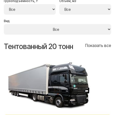
Грузоподъёмность, т
Объём, м3
Вид
Тентованный 20 тонн
Т
се
Показать все