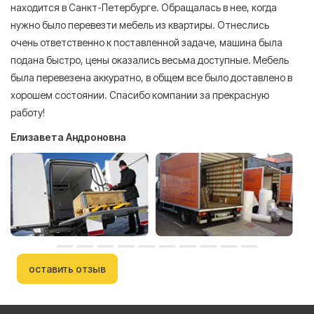
находится в Санкт-Петербурге. Обращалась в нее, когда
мн
нужно было перевезти мебель из квартиры. Отнеслись
То
очень ответственно к поставленной задаче, машина была
пр
подана быстро, цены оказались весьма доступные. Мебель
сл
была перевезена аккуратно, в общем все было доставлено в
А
хорошем состоянии. Спасибо компании за прекрасную
работу!
Елизавета Андроновна
оставить отзыв