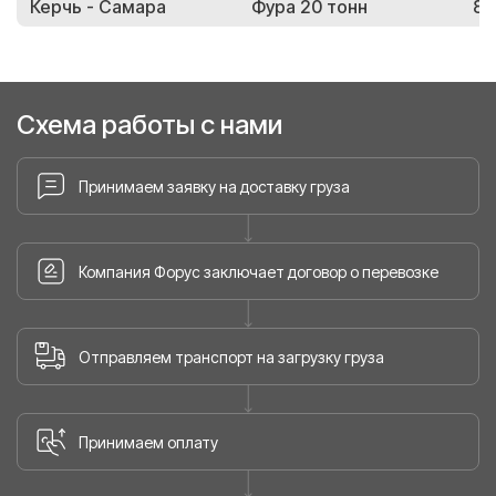
Керчь - Самара
Фура 20 тонн
85
Схема работы с нами
Принимаем заявку на доставку груза
Компания Форус заключает договор о перевозке
Отправляем транспорт на загрузку груза
Принимаем оплату