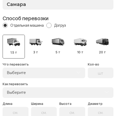
Способ перевозки
Отдельная машина
Догруз
3 т
5 т
10 т
20 т
1.5 т
Что перевозить
Кол-во
Выберите
Как перевозить
Выберите
Длина
Ширина
Высота
Диаметр