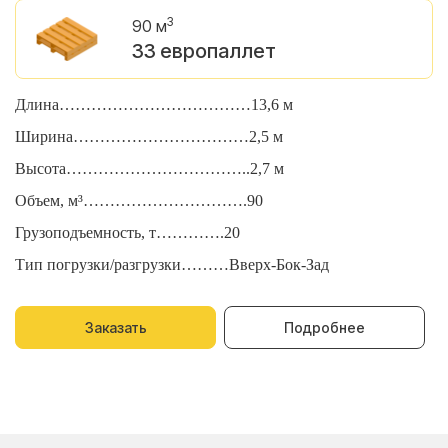
3
90 м
33 европаллет
Длина………………………………13,6 м
Д
Ширина……………………………2,5 м
Ш
Высота……………………………..2,7 м
В
Объем, м³………………………….90
О
Грузоподъемность, т………….20
Г
Тип погрузки/разгрузки………Вверх-Бок-Зад
Т
Заказать
Подробнее