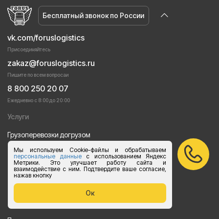
Бесплатный звонок по России
vk.com/foruslogistics
Присоединяйтесь
zakaz@foruslogistics.ru
Пишите по всем вопросаи
8 800 250 20 07
Ежедневно с 8:00 до 20:00
Услуги
Грузоперевозки догрузом
Мы используем Cookie-файлы и обрабатываем
Перевозки груза автотранспортом
персональные данные
с использованием Яндекс
Метрики. Это улучшает работу сайта и
Перевозки строительных материалов
взаимодействие с ним. Подтвердите ваше согласие,
нажав кнопку
Перевозка оборудования
Ок
Перевозка продуктов питания