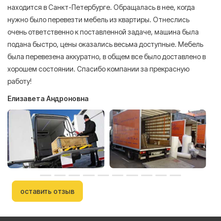
находится в Санкт-Петербурге. Обращалась в нее, когда
мн
нужно было перевезти мебель из квартиры. Отнеслись
То
очень ответственно к поставленной задаче, машина была
пр
подана быстро, цены оказались весьма доступные. Мебель
сл
была перевезена аккуратно, в общем все было доставлено в
А
хорошем состоянии. Спасибо компании за прекрасную
работу!
Елизавета Андроновна
оставить отзыв