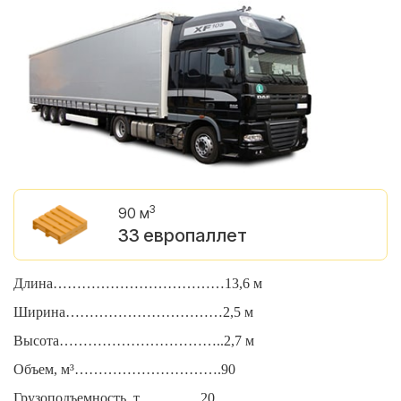
3
90 м
33 европаллет
Длина………………………………13,6 м
Д
Ширина……………………………2,5 м
Ш
Высота……………………………..2,7 м
В
Объем, м³………………………….90
О
Грузоподъемность, т………….20
Г