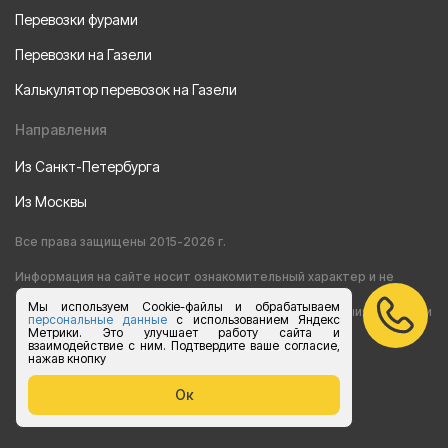
Перевозки фурами
Перевозки на Газели
Калькулятор перевозок на Газели
Направления
Из Санкт-Петербурга
Из Москвы
Все права защищены 2015-2026 г.
Информация на сайте носит ознакомительный характер и не
Мы используем Cookie-файлы и обрабатываем
является публичной офертой, определяемой положениями статьи
персональные данные
с использованием Яндекс
Метрики. Это улучшает работу сайта и
взаимодействие с ним. Подтвердите ваше согласие,
437 Гражданского кодекса РФ
нажав кнопку
Согласие на обработку персональных данных
Ок
Политика конфиденциальности