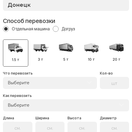
Способ перевозки
Отдельная машина
Догруз
3 т
5 т
10 т
20 т
1.5 т
Что перевозить
Кол-во
Выберите
Как перевозить
Выберите
Длина
Ширина
Высота
Диаметр