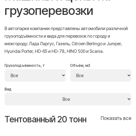
грузоперевозки
В автопарке компании представлены автомобили различной
грузоподъёмности и вида для перевозок по городу и
межгороду: Лада Ларгус, Газель, Citroen Berlingo и Jumper,
Hyundai Porter, HD-65 и HD-78, HINO 500 и Scania.
Грузоподъёмность, т
Объём, м3
Вид
Тентованный 20 тонн
Т
се
Показать все