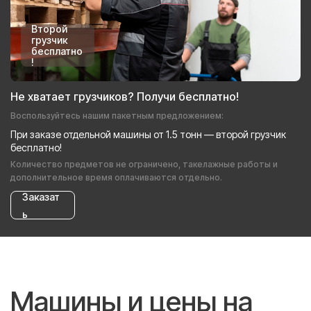
Второй
грузчик
бесплатно
!
Не хватает грузчиков? Получи бесплатно!
Воспользуйтесь нашим пакетным предложением:
При заказе отдельной машины от 1.5 тонн — второй грузчик
бесплатно!
Количество предметов не ограничено, такелажные работы и
дополнительное время оплачиваются отдельно.
Заказат
ь
Машины и цены на