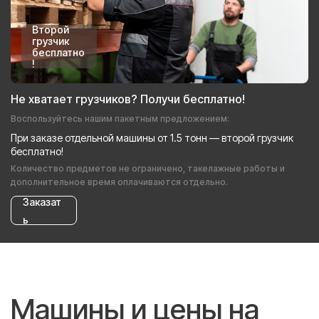
Второй
грузчик
бесплатно
!
Не хватает грузчиков? Получи бесплатно!
Воспользуйтесь нашим пакетным предложением:
При заказе отдельной машины от 1.5 тонн — второй грузчик
бесплатно!
Количество предметов не ограничено, такелажные работы и
дополнительное время оплачиваются отдельно.
Заказат
ь
Машины и цены на