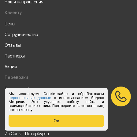
Наши направления
Клиенту
Цены
Сотрудничество
Отзывы
Партнеры
Акции
Перевозки
Перевозки фурами
Мы используем Cookie-файлы и обрабатываем
персональные данные
с использованием Яндекс
Перевозки на Газели
Метрики. Это улучшает работу сайта и
взаимодействие с ним. Подтвердите ваше согласие,
Калькулятор перевозок на Газели
нажав кнопку
Ок
Направления
Из Санкт-Петербурга