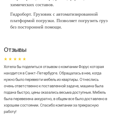
химических составов.
Гидроборт. Грузовик с автоматизированной
платформой погрузки. Позволяет погрузить груз
без посторонней помощи.
Отзывы
Хотела бы поделиться отзывом о компании Форус которая
Я 
находится в Санкт-Петербурге. Обращалась в нее, когда
мн
нужно было перевезти мебель из квартиры. Отнеслись
То
очень ответственно к поставленной задаче, машина была
пр
подана быстро, цены оказались весьма доступные. Мебель
сл
была перевезена аккуратно, в общем все было доставлено в
А
хорошем состоянии. Спасибо компании за прекрасную
работу!