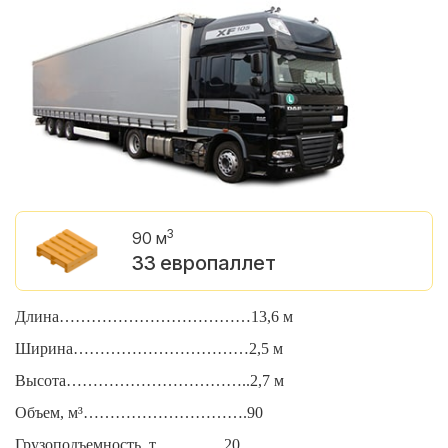
3
90 м
33 европаллет
Длина………………………………13,6 м
Д
Ширина……………………………2,5 м
Ш
Высота……………………………..2,7 м
В
Объем, м³………………………….90
О
Грузоподъемность, т………….20
Г