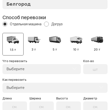
Способ перевозки
Отдельная машина
Догруз
3 т
5 т
10 т
20 т
1.5 т
Что перевозить
Кол-во
Выберите
Как перевозить
Выберите
Длина
Ширина
Высота
Диаметр