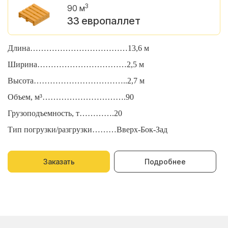
3
90 м
33 европаллет
Длина………………………………13,6 м
Д
Ширина……………………………2,5 м
Ш
Высота……………………………..2,7 м
В
Объем, м³………………………….90
О
Грузоподъемность, т………….20
Г
Тип погрузки/разгрузки………Вверх-Бок-Зад
Т
Заказать
Подробнее