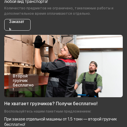
любой вид транспорта!
Количество предметов не ограничено, такелажные работы и
дополнительное время оплачиваются отдельно.
Заказат
ь
Второй
грузчик
бесплатно
!
Не хватает грузчиков? Получи бесплатно!
Воспользуйтесь нашим пакетным предложением:
При заказе отдельной машины от 1.5 тонн — второй грузчик
бесплатно!