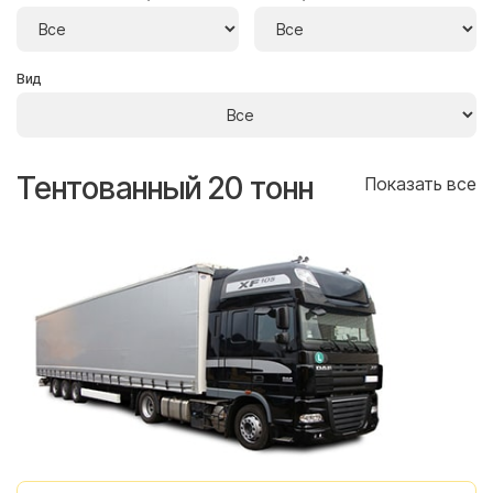
Вид
Тентованный 20 тонн
Т
се
Показать все