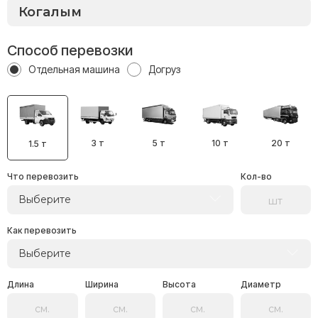
Способ перевозки
Отдельная машина
Догруз
3 т
5 т
10 т
20 т
1.5 т
Что перевозить
Кол-во
Выберите
Как перевозить
Выберите
Длина
Ширина
Высота
Диаметр