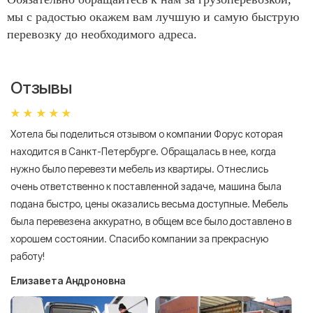
мы с радостью окажем вам лучшую и самую быструю
перевозку до необходимого адреса.
Отзывы
Хотела бы поделиться отзывом о компании Форус которая
Я 
находится в Санкт-Петербурге. Обращалась в нее, когда
мн
нужно было перевезти мебель из квартиры. Отнеслись
То
очень ответственно к поставленной задаче, машина была
пр
подана быстро, цены оказались весьма доступные. Мебель
сл
была перевезена аккуратно, в общем все было доставлено в
А
хорошем состоянии. Спасибо компании за прекрасную
работу!
Елизавета Андроновна