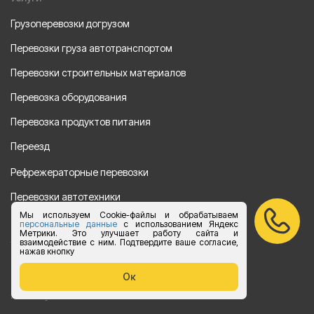
Грузоперевозки догрузом
Перевозки груза автотранспортом
Перевозки строительных материалов
Перевозка оборудования
Перевозка продуктов питания
Переезд
Рефрежераторные перевозки
Перевозки автотехники
Мы используем Cookie-файлы и обрабатываем
Перевозка алкогольной продукции
персональные данные
с использованием Яндекс
Метрики. Это улучшает работу сайта и
взаимодействие с ним. Подтвердите ваше согласие,
Упаковка груза
нажав кнопку
Наши направления
Ок
Клиенту