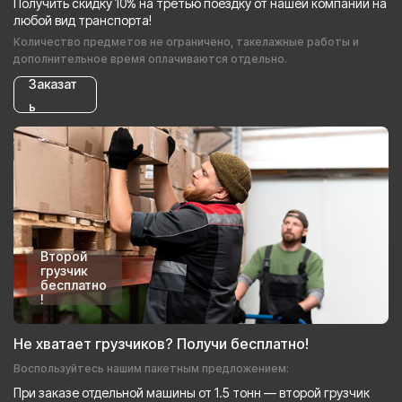
Получить скидку 10% на третью поездку от нашей компании на
любой вид транспорта!
Количество предметов не ограничено, такелажные работы и
дополнительное время оплачиваются отдельно.
Заказат
ь
Второй
грузчик
бесплатно
!
Не хватает грузчиков? Получи бесплатно!
Воспользуйтесь нашим пакетным предложением:
При заказе отдельной машины от 1.5 тонн — второй грузчик