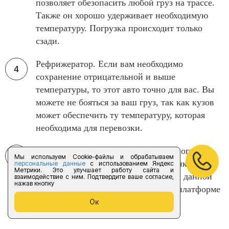
позволяет обезопасить любой груз на трассе.
Также он хорошо удерживает необходимую
температуру. Погрузка происходит только
сзади.
Рефрижератор. Если вам необходимо
сохранение отрицательной и выше
температуры, то этот авто точно для вас. Вы
можете не бояться за ваш груз, так как кузов
может обеспечить ту температуру, которая
необходима для перевозки.
Гидроборт. Если вам нужна легкая погрузка
Мы используем Cookie-файлы и обрабатываем
при автоперевозки из Коврова в Санкт-
персональные данные
с использованием Яндекс
Метрики. Это улучшает работу сайта и
Петербург, то гидроборт справится с данной
взаимодействие с ним. Подтвердите ваше согласие,
нажав кнопку
задачей. Благодаря автоматической платформе
вы можете погрузить весь груз
Ок
самостоятельно.