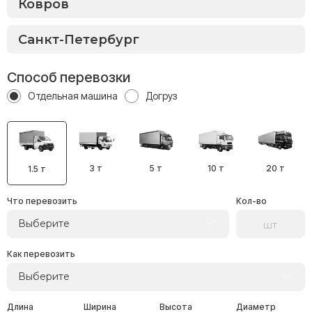
Способ перевозки
Отдельная машина
Догруз
3 т
5 т
10 т
20 т
1.5 т
Что перевозить
Кол-во
Выберите
Как перевозить
Выберите
Длина
Ширина
Высота
Диаметр