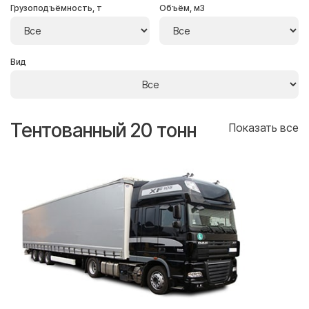
Грузоподъёмность, т
Объём, м3
Вид
Тентованный 20 тонн
Т
се
Показать все