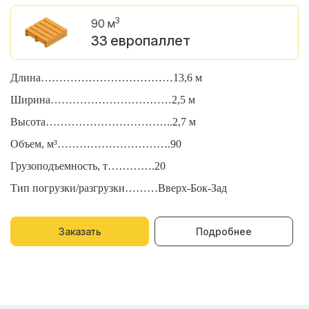
3
90 м
33 европаллет
Длина………………………………13,6 м
Д
Ширина……………………………2,5 м
Ш
Высота……………………………..2,7 м
В
Объем, м³………………………….90
О
Грузоподъемность, т………….20
Г
Тип погрузки/разгрузки………Вверх-Бок-Зад
Т
Заказать
Подробнее