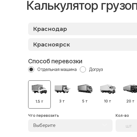
Калькулятор грузо
Способ перевозки
Отдельная машина
Догруз
3 т
5 т
10 т
20 т
1.5 т
Что перевозить
Кол-во
Выберите