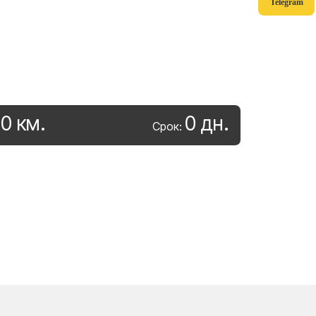
Telegram
0
км
.
0
дн
.
:
Срок: