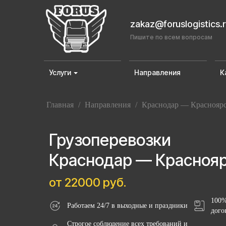
zakaz@foruslogistics.
Пишите по всем вопросам
Услуги
Направления
К
Главная
/
Направления
/
Краснодар — Краснояр
Грузоперевозки
Краснодар — Красноя
от 22000 руб.
100%
Работаем 24/7 в выходные и праздники
дого
Строгое соблюдение всех требований и