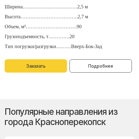
Ширина……………………………2,5 м
Ш
Высота……………………………..2,7 м
В
Объем, м³………………………….90
О
Грузоподъемность, т………….20
Г
Тип погрузки/разгрузки………Вверх-Бок-Зад
Т
Заказать
Подробнее
Популярные направления из
города Красноперекопск