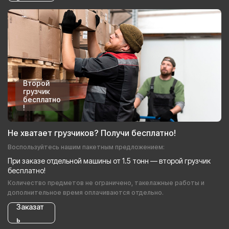
Второй
грузчик
бесплатно
!
Не хватает грузчиков? Получи бесплатно!
Воспользуйтесь нашим пакетным предложением:
При заказе отдельной машины от 1.5 тонн — второй грузчик
бесплатно!
Количество предметов не ограничено, такелажные работы и
дополнительное время оплачиваются отдельно.
Заказат
ь