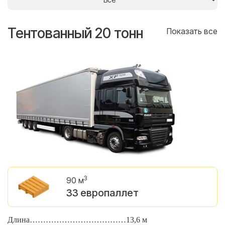
Тентованный 20 тонн
Т
се
Показать все
3
90 м
33 европаллет
Длина………………………………13,6 м
Д