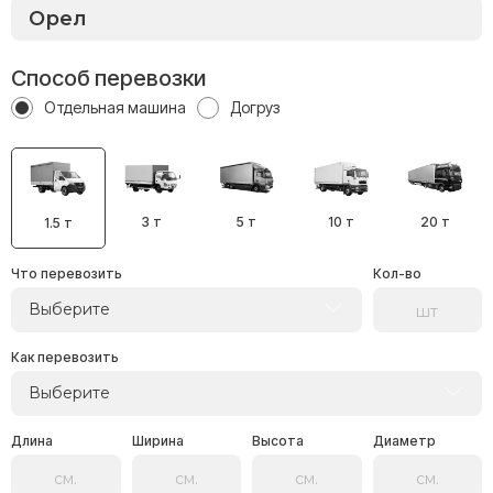
Способ перевозки
Отдельная машина
Догруз
3 т
5 т
10 т
20 т
1.5 т
Что перевозить
Кол-во
Выберите
Как перевозить
Выберите
Длина
Ширина
Высота
Диаметр