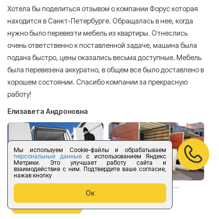
Хотела бы поделиться отзывом о компании Форус которая
Я 
находится в Санкт-Петербурге. Обращалась в нее, когда
мн
нужно было перевезти мебель из квартиры. Отнеслись
То
очень ответственно к поставленной задаче, машина была
пр
подана быстро, цены оказались весьма доступные. Мебель
сл
была перевезена аккуратно, в общем все было доставлено в
А
хорошем состоянии. Спасибо компании за прекрасную
работу!
Елизавета Андроновна
Мы используем Cookie-файлы и обрабатываем
персональные данные
с использованием Яндекс
Метрики. Это улучшает работу сайта и
взаимодействие с ним. Подтвердите ваше согласие,
нажав кнопку
Ок
оставить отзыв