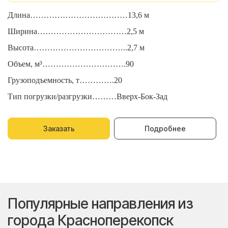
Длина………………………………13,6 м
Д
Ширина……………………………2,5 м
Ш
Высота……………………………..2,7 м
В
Объем, м³………………………….90
О
Грузоподъемность, т………….20
Г
Тип погрузки/разгрузки………Вверх-Бок-Зад
Т
Заказать
Подробнее
Популярные направления из
города Красноперекопск