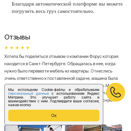
Благодаря автоматической платформе вы можете
погрузить весь груз самостоятельно.
Отзывы
Хотела бы поделиться отзывом о компании Форус которая
Я 
находится в Санкт-Петербурге. Обращалась в нее, когда
мн
нужно было перевезти мебель из квартиры. Отнеслись
То
очень ответственно к поставленной задаче, машина была
пр
подана быстро, цены оказались весьма доступные. Мебель
сл
Мы используем Cookie-файлы и обрабатываем
была перевезена аккуратно, в общем все было доставлено в
персональные данные
с использованием Яндекс
А
Метрики. Это улучшает работу сайта и
хорошем состоянии. Спасибо компании за прекрасную
взаимодействие с ним. Подтвердите ваше согласие,
нажав кнопку
работу!
Ок
Елизавета Андроновна