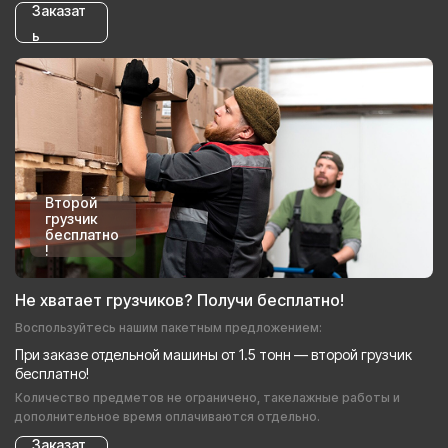
Заказат
ь
Второй
грузчик
бесплатно
!
Не хватает грузчиков? Получи бесплатно!
Воспользуйтесь нашим пакетным предложением:
При заказе отдельной машины от 1.5 тонн — второй грузчик
бесплатно!
Количество предметов не ограничено, такелажные работы и
дополнительное время оплачиваются отдельно.
Заказат