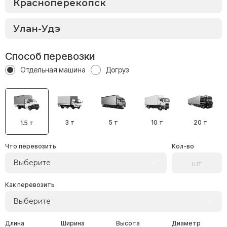
Способ перевозки
Отдельная машина
Догруз
3 т
5 т
10 т
20 т
1.5 т
Что перевозить
Кол-во
Выберите
Как перевозить
Выберите
Длина
Ширина
Высота
Диаметр