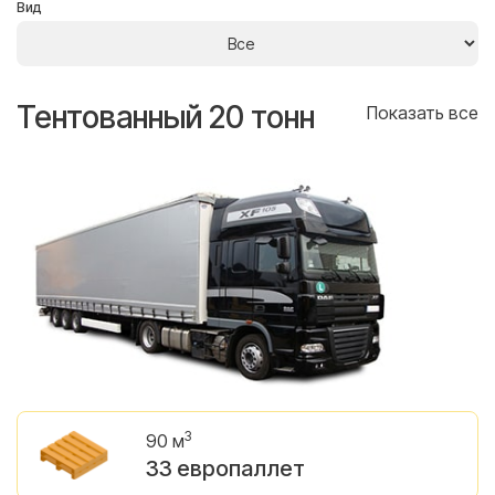
Вид
Тентованный 20 тонн
Т
се
Показать все
3
90 м
33 европаллет