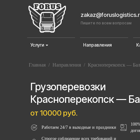
zakaz@foruslogistics.
Пишите по всем вопросам
Услуги
Направления
К
Главная
/
Направления
/
Красноперекопск — Ба
Грузоперевозки
Красноперекопск — Б
от 10000 руб.
100%
Работаем 24/7 в выходные и праздники
дого
Строгое соблюдение всех требований и