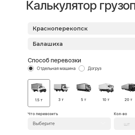
Калькулятор грузо
Способ перевозки
Отдельная машина
Догруз
3 т
5 т
10 т
20 т
1.5 т
Что перевозить
Кол-во
Выберите