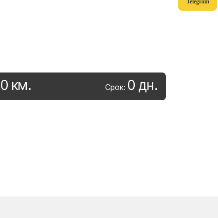
Telegram
0
км
.
0
дн
.
:
Срок: