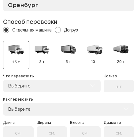
Способ перевозки
Отдельная машина
Догруз
3 т
5 т
10 т
20 т
1.5 т
Что перевозить
Кол-во
Выберите
Как перевозить
Выберите
Длина
Ширина
Высота
Диаметр