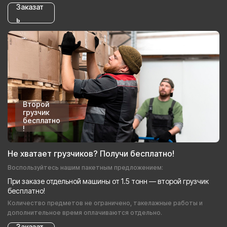
Заказат
ь
Второй
грузчик
бесплатно
!
Не хватает грузчиков? Получи бесплатно!
Воспользуйтесь нашим пакетным предложением:
При заказе отдельной машины от 1.5 тонн — второй грузчик
бесплатно!
Количество предметов не ограничено, такелажные работы и
дополнительное время оплачиваются отдельно.
Заказат