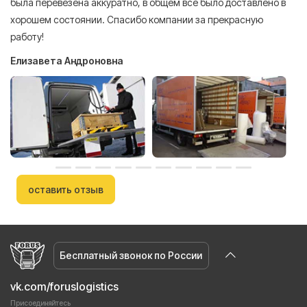
была перевезена аккуратно, в общем все было доставлено в
А
хорошем состоянии. Спасибо компании за прекрасную
работу!
Елизавета Андроновна
оставить отзыв
Бесплатный звонок по России
vk.com/foruslogistics
Присоединяйтесь