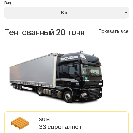
Вид
Тентованный 20 тонн
Т
се
Показать все
3
90 м
33 европаллет