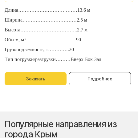
Длина………………………………13,6 м
Д
Ширина……………………………2,5 м
Ш
Высота……………………………..2,7 м
В
Объем, м³………………………….90
О
Грузоподъемность, т………….20
Г
Тип погрузки/разгрузки………Вверх-Бок-Зад
Т
Заказать
Подробнее
Популярные направления из
города Крым