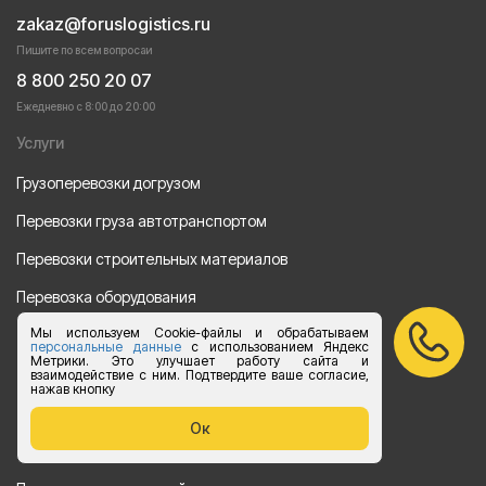
zakaz@foruslogistics.ru
Пишите по всем вопросаи
8 800 250 20 07
Ежедневно с 8:00 до 20:00
Услуги
Грузоперевозки догрузом
Перевозки груза автотранспортом
Перевозки строительных материалов
Перевозка оборудования
Мы используем Cookie-файлы и обрабатываем
Перевозка продуктов питания
персональные данные
с использованием Яндекс
Метрики. Это улучшает работу сайта и
Переезд
взаимодействие с ним. Подтвердите ваше согласие,
нажав кнопку
Рефрежераторные перевозки
Ок
Перевозки автотехники