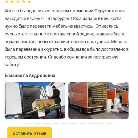
Хотела бы поделиться отзывом о компании Форус которая
Я 
находится в Санкт-Петербурге. Обращалась в нее, когда
мн
нужно было перевезти мебель из квартиры. Отнеслись
То
очень ответственно к поставленной задаче, машина была
пр
подана быстро, цены оказались весьма доступные. Мебель
сл
была перевезена аккуратно, в общем все было доставлено в
А
хорошем состоянии. Спасибо компании за прекрасную
работу!
Елизавета Андроновна
оставить отзыв