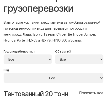
грузоперевозки
В автопарке компании представлены автомобили различной
грузоподъёмности и вида для перевозок по городу и
межгороду: Лада Ларгус, Газель, Citroen Berlingo и Jumper,
Hyundai Porter, HD-65 и HD-78, HINO 500 и Scania.
Грузоподъёмность, т
Объём, м3
Вид
Тентованный 20 тонн
Т
се
Показать все