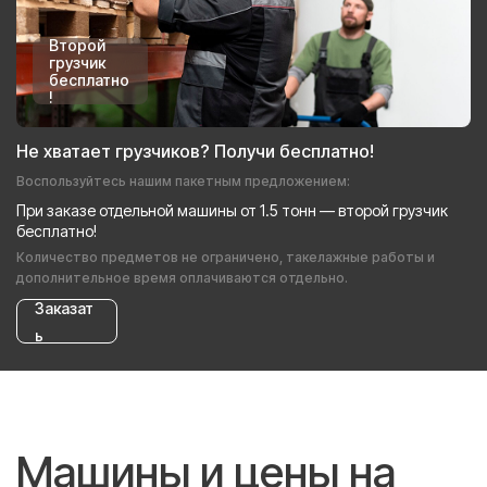
Второй
грузчик
бесплатно
!
Не хватает грузчиков? Получи бесплатно!
Воспользуйтесь нашим пакетным предложением:
При заказе отдельной машины от 1.5 тонн — второй грузчик
бесплатно!
Количество предметов не ограничено, такелажные работы и
дополнительное время оплачиваются отдельно.
Заказат
ь
Машины и цены на