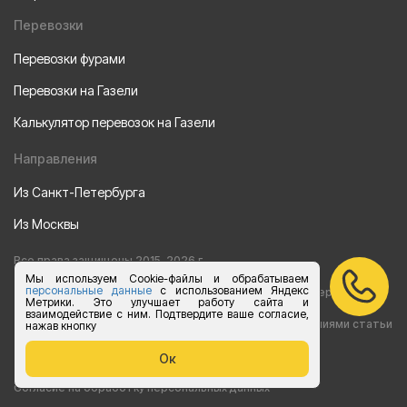
Перевозки
Перевозки фурами
Перевозки на Газели
Калькулятор перевозок на Газели
Направления
Из Санкт-Петербурга
Из Москвы
Все права защищены 2015-2026 г.
Мы используем Cookie-файлы и обрабатываем
персональные данные
с использованием Яндекс
Информация на сайте носит ознакомительный характер и не
Метрики. Это улучшает работу сайта и
взаимодействие с ним. Подтвердите ваше согласие,
является публичной офертой, определяемой положениями статьи
нажав кнопку
437 Гражданского кодекса РФ
Ок
Согласие на обработку персональных данных