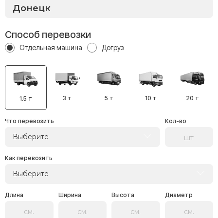
Способ перевозки
Отдельная машина
Догруз
3 т
5 т
10 т
20 т
1.5 т
Что перевозить
Кол-во
Выберите
Как перевозить
Выберите
Длина
Ширина
Высота
Диаметр