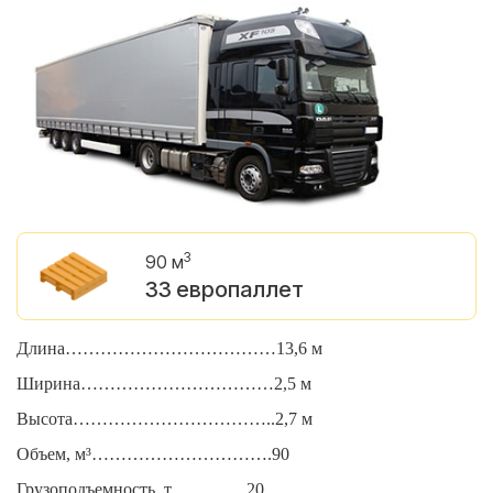
3
90 м
33 европаллет
Длина………………………………13,6 м
Д
Ширина……………………………2,5 м
Ш
Высота……………………………..2,7 м
В
Объем, м³………………………….90
О
Грузоподъемность, т………….20
Г