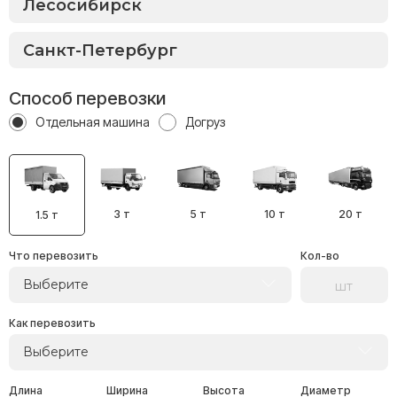
Способ перевозки
Отдельная машина
Догруз
3 т
5 т
10 т
20 т
1.5 т
Что перевозить
Кол-во
Выберите
Как перевозить
Выберите
Длина
Ширина
Высота
Диаметр