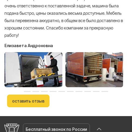
очень ответственно к поставленной задаче, машина была
пр
подана быстро, цены оказались весьма доступные. Мебель
сл
была перевезена аккуратно, в общем все было доставлено в
А
хорошем состоянии. Спасибо компании за прекрасную
работу!
Елизавета Андроновна
оставить отзыв
Бесплатный звонок по России