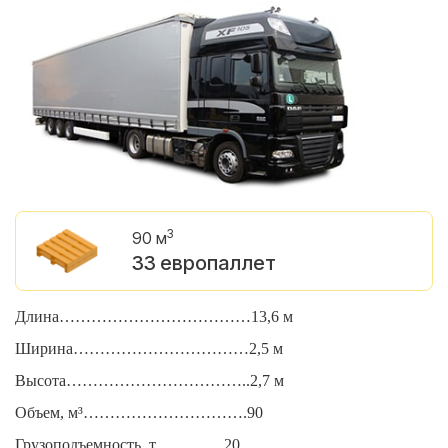
3
90 м
33 европаллет
Длина………………………………13,6 м
Д
Ширина……………………………2,5 м
Ш
Высота……………………………..2,7 м
В
Объем, м³………………………….90
О
Грузоподъемность, т………….20
Г