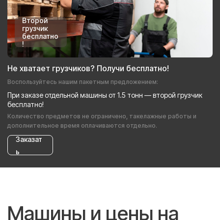
Второй
грузчик
бесплатно
!
Не хватает грузчиков? Получи бесплатно!
Воспользуйтесь нашим пакетным предложением:
При заказе отдельной машины от 1.5 тонн — второй грузчик
бесплатно!
Количество предметов не ограничено, такелажные работы и
дополнительное время оплачиваются отдельно.
Заказат
ь
Машины и цены на