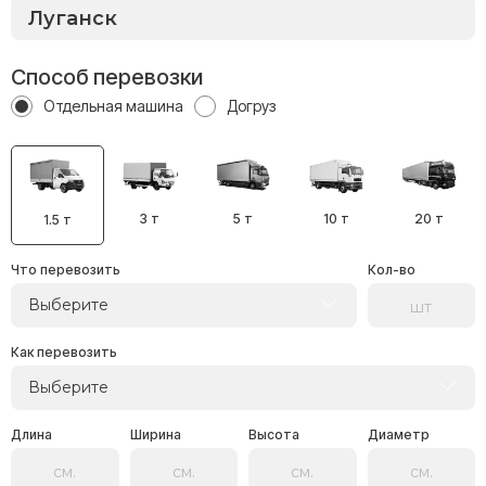
Способ перевозки
Отдельная машина
Догруз
3 т
5 т
10 т
20 т
1.5 т
Что перевозить
Кол-во
Выберите
Как перевозить
Выберите
Длина
Ширина
Высота
Диаметр