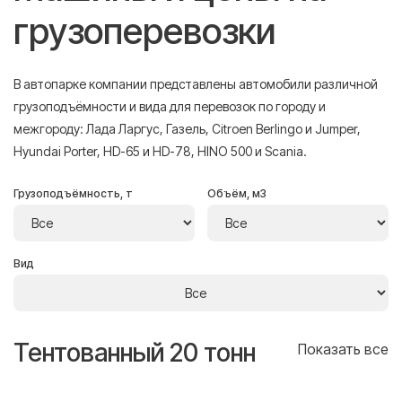
грузоперевозки
В автопарке компании представлены автомобили различной
грузоподъёмности и вида для перевозок по городу и
межгороду: Лада Ларгус, Газель, Citroen Berlingo и Jumper,
Hyundai Porter, HD-65 и HD-78, HINO 500 и Scania.
Грузоподъёмность, т
Объём, м3
Вид
Тентованный 20 тонн
Т
се
Показать все