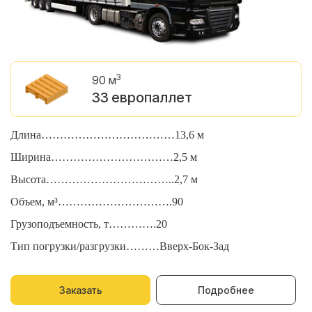
3
90 м
33 европаллет
Длина………………………………13,6 м
Д
Ширина……………………………2,5 м
Ш
Высота……………………………..2,7 м
В
Объем, м³………………………….90
О
Грузоподъемность, т………….20
Г
Тип погрузки/разгрузки………Вверх-Бок-Зад
Т
Заказать
Подробнее