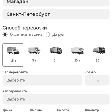
Способ перевозки
Отдельная машина
Догруз
3 т
5 т
10 т
20 т
1.5 т
Что перевозить
Кол-во
Выберите
Как перевозить
Выберите
Длина
Ширина
Высота
Диаметр