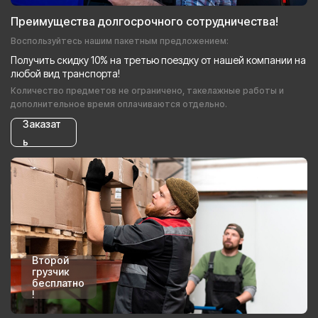
Преимущества долгосрочного сотрудничества!
Воспользуйтесь нашим пакетным предложением:
Получить скидку 10% на третью поездку от нашей компании на
любой вид транспорта!
Количество предметов не ограничено, такелажные работы и
дополнительное время оплачиваются отдельно.
Заказат
ь
Второй
грузчик
бесплатно
!