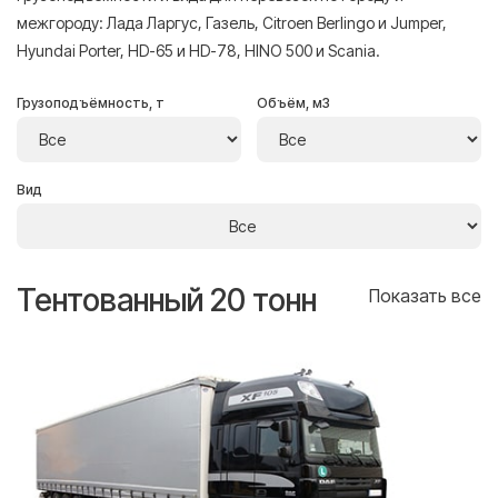
межгороду: Лада Ларгус, Газель, Citroen Berlingo и Jumper,
Hyundai Porter, HD-65 и HD-78, HINO 500 и Scania.
Грузоподъёмность, т
Объём, м3
Вид
Тентованный 20 тонн
Т
се
Показать все