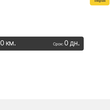
Telegram
0
км
.
0
дн
.
:
Срок: