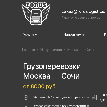
zakaz@foruslogistics.
Пишите по всем вопросам
Услуги
Направления
К
Главная
/
Направления
/
Москва — Сочи
Грузоперевозки
Москва — Сочи
от 8000 руб.
100%
Работаем 24/7 в выходные и праздники
дого
Строгое соблюдение всех требований и