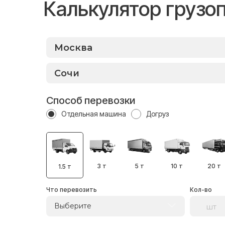
Калькулятор грузо
Способ перевозки
Отдельная машина
Догруз
3 т
5 т
10 т
20 т
1.5 т
Что перевозить
Кол-во
Выберите