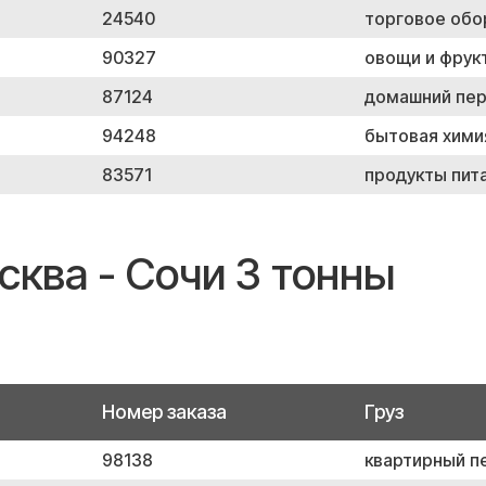
24540
торговое обо
90327
овощи и фрук
87124
домашний пе
94248
бытовая хими
83571
продукты пит
сква - Сочи 3 тонны
Номер заказа
Груз
98138
квартирный п