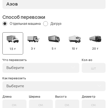
Способ перевозки
Отдельная машина
Догруз
3 т
5 т
10 т
20 т
1.5 т
Что перевозить
Кол-во
Выберите
Как перевозить
Выберите
Длина
Ширина
Высота
Диаметр