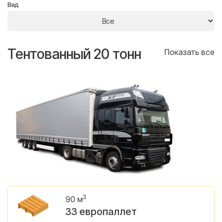
Вид
Тентованный 20 тонн
Т
се
Показать все
3
90 м
33 европаллет