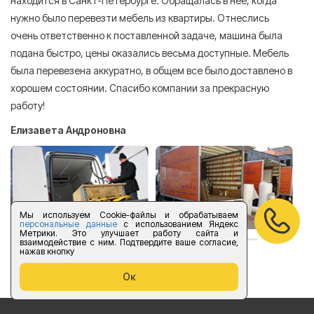
находится в Санкт-Петербурге. Обращалась в нее, когда
мн
нужно было перевезти мебель из квартиры. Отнеслись
То
очень ответственно к поставленной задаче, машина была
пр
подана быстро, цены оказались весьма доступные. Мебель
сл
была перевезена аккуратно, в общем все было доставлено в
А
хорошем состоянии. Спасибо компании за прекрасную
работу!
Елизавета Андроновна
Мы используем Cookie-файлы и обрабатываем
персональные данные
с использованием Яндекс
Метрики. Это улучшает работу сайта и
взаимодействие с ним. Подтвердите ваше согласие,
нажав кнопку
оставить отзыв
Ок