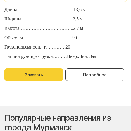
Длина………………………………13,6 м
Д
Ширина……………………………2,5 м
Ш
Высота……………………………..2,7 м
В
Объем, м³………………………….90
О
Грузоподъемность, т………….20
Г
Тип погрузки/разгрузки………Вверх-Бок-Зад
Т
Заказать
Подробнее
Популярные направления из
города Мурманск