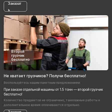
Заказат
ь
Второй
грузчик
бесплатно
!
Не хватает грузчиков? Получи бесплатно!
Воспользуйтесь нашим пакетным предложением:
При заказе отдельной машины от 1.5 тонн — второй грузчик
бесплатно!
Количество предметов не ограничено, такелажные работы и
дополнительное время оплачиваются отдельно.
Заказат