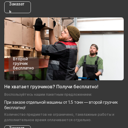
Заказат
ь
Второй
грузчик
бесплатно
!
Не хватает грузчиков? Получи бесплатно!
Воспользуйтесь нашим пакетным предложением:
При заказе отдельной машины от 1.5 тонн — второй грузчик
бесплатно!
Количество предметов не ограничено, такелажные работы и
дополнительное время оплачиваются отдельно.
Заказат