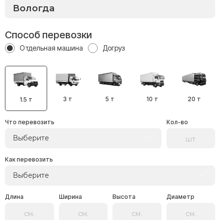
Способ перевозки
Отдельная машина
Догруз
3 т
5 т
10 т
20 т
1.5 т
Что перевозить
Кол-во
Выберите
Как перевозить
Выберите
Длина
Ширина
Высота
Диаметр