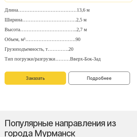
Длина………………………………13,6 м
Д
Ширина……………………………2,5 м
Ш
Высота……………………………..2,7 м
В
Объем, м³………………………….90
О
Грузоподъемность, т………….20
Г
Тип погрузки/разгрузки………Вверх-Бок-Зад
Т
Заказать
Подробнее
Популярные направления из
города Мурманск