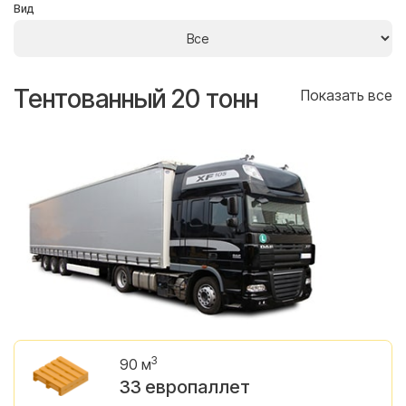
Вид
Тентованный 20 тонн
Т
се
Показать все
3
90 м
33 европаллет