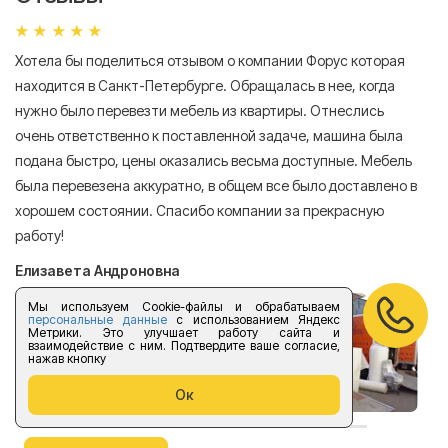
Хотела бы поделиться отзывом о компании Форус которая
Я 
находится в Санкт-Петербурге. Обращалась в нее, когда
мн
нужно было перевезти мебель из квартиры. Отнеслись
То
очень ответственно к поставленной задаче, машина была
пр
подана быстро, цены оказались весьма доступные. Мебель
сл
была перевезена аккуратно, в общем все было доставлено в
А
хорошем состоянии. Спасибо компании за прекрасную
работу!
Елизавета Андроновна
Мы используем Cookie-файлы и обрабатываем
персональные данные
с использованием Яндекс
Метрики. Это улучшает работу сайта и
взаимодействие с ним. Подтвердите ваше согласие,
нажав кнопку
Ок